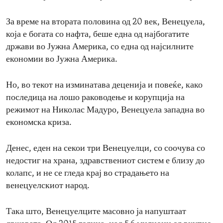
За време на втората половина од 20 век, Венецуела,
која е богата со нафта, беше една од најбогатите
држави во Јужна Америка, со една од најсилните
економии во Јужна Америка.
Но, во текот на изминатава деценија и повеќе, како
последица на лошо раководење и корупција на
режимот на Николас Мадуро, Венецуела западна во
економска криза.
Денес, еден на секои три Венецуелци, со соочува со
недостиг на храна, здравствениот систем е близу до
колапс, и не се гледа крај во страдањето на
венецуелскиот народ.
Така што, Венецуелците масовно ја напуштаат