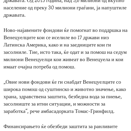
државата. Од 2015 година, над 5,6 милиони од вкупно
население од преку 30 милиони граѓани, ја напуштиле
државата.
Ново-најавените фондови ќе помогнат во поддршка на
Венецуелците кои се иселиле во 17 држави низ
Латинска Америка, како и на заедниците кои ги
засолниле. Тие, исто така, ќе одат и за помош на седум
милиони Венецуелци кои живеат во Венецуела и кои
имаат очајна потреба од помош.
„Овие нови фондови ќе ги снабдат Венецуелците со
широка помош од суштинско и животно значење, како
храна, здравствена заштита, безбедна вода за пиење,
засолниште за итни ситуации, и можности за
заработка“, рече амбасадорката Томас-Гринфилд.
Финансирањето ќе обезбеди заштита за ранливите