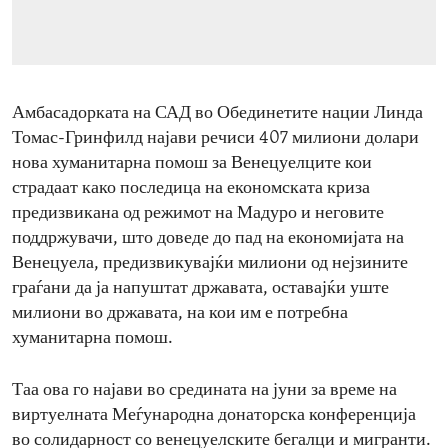
ENVIRONMENT AND HEALTH
IDEALS AND INSTITUTIONS
Амбасадорката на САД во Обединетите нации Линда
Томас-Гринфилд најави речиси 407 милиони долари
нова хуманитарна помош за Венецуелците кои
страдаат како последица на економската криза
предизвикана од режимот на Мадуро и неговите
поддржувачи, што доведе до пад на економијата на
Венецуела, предизвикувајќи милиони од нејзините
граѓани да ја напуштат државата, оставајќи уште
милиони во државата, на кои им е потребна
хуманитарна помош.
Таа ова го најави во средината на јуни за време на
виртуелната Меѓународна донаторска конференција
во солидарност со венецуелските бегалци и мигранти.