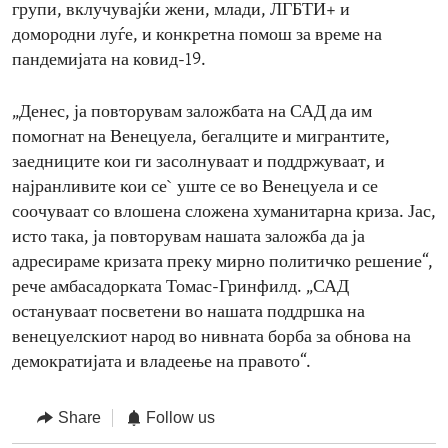
групи, вклучувајќи жени, млади, ЛГБТИ+ и
домородни луѓе, и конкретна помош за време на
пандемијата на ковид-19.
„Денес, ја повторувам заложбата на САД да им
помогнат на Венецуела, бегалците и мигрантите,
заедниците кои ги засолнуваат и поддржуваат, и
најранливите кои се` уште се во Венецуела и се
соочуваат со влошена сложена хуманитарна криза. Јас,
исто така, ја повторувам нашата заложба да ја
адресираме кризата преку мирно политичко решение“,
рече амбасадорката Томас-Гринфилд. „САД
остануваат посветени во нашата поддршка на
венецуелскиот народ во нивната борба за обнова на
демократијата и владеење на правото“.
Share
Follow us