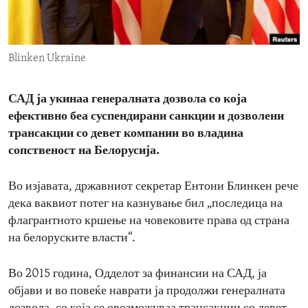
ENVIRONMENT AND HEALTH
IDEALS AND INSTITUTIONS
Blinken Ukraine
САД ја укинаа генералната дозвола со која
ефективно беа суспендирани санкции и дозволени
трансакции со девет компании во владина
сопственост на Белорусија.
Во изјавата, државниот секретар Ентони Блинкен рече
дека ваквиот потег на казнување бил „последица на
флагрантното кршење на човековите права од страна
на белоруските власти“.
Во 2015 година, Одделот за финансии на САД, ја
објави и во повеќе наврати ја продолжи генералната