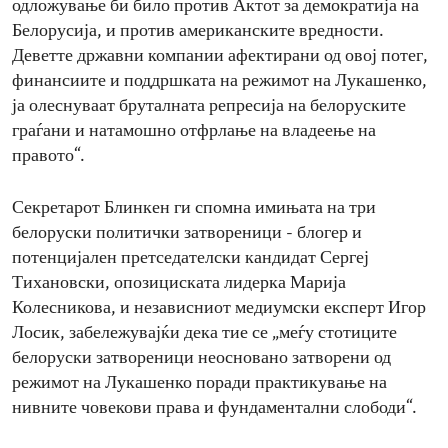
одложување би било против Актот за демократија на
Белорусија, и против американските вредности.
Деветте државни компании афектирани од овој потег,
финансиите и поддршката на режимот на Лукашенко,
ја олеснуваат бруталната репресија на белоруските
граѓани и натамошно отфрлање на владеење на
правото“.
Секретарот Блинкен ги спомна имињата на три
белоруски политички затвореници - блогер и
потенцијален претседателски кандидат Сергеј
Тихановски, опозициската лидерка Марија
Колесникова, и независниот медиумски експерт Игор
Лосик, забележувајќи дека тие се „меѓу стотиците
белоруски затвореници неосновано затворени од
режимот на Лукашенко поради практикување на
нивните човекови права и фундаментални слободи“.