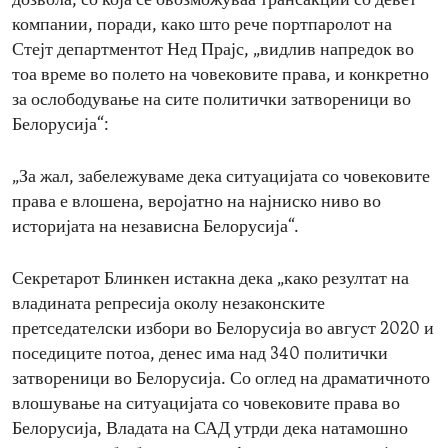
дозвола, со која се овозможуваа трансакции со девет
компании, поради, како што рече портпаролот на
Стејт департментот Нед Прајс, „видлив напредок во
тоа време во полето на човековите права, и конкретно
за ослободување на сите политички затвореници во
Белорусија“:
„За жал, забележуваме дека ситуацијата со човековите
права е влошена, веројатно на најниско ниво во
историјата на независна Белорусија“.
Секретарот Блинкен истакна дека „како резултат на
владината репресија околу незаконските
претседателски избори во Белорусија во август 2020 и
поседиците потоа, денес има над 340 политички
затвореници во Белорусија. Со оглед на драматичното
влошување на ситуацијата со човековите права во
Белорусија, Владата на САД утрди дека натамошно