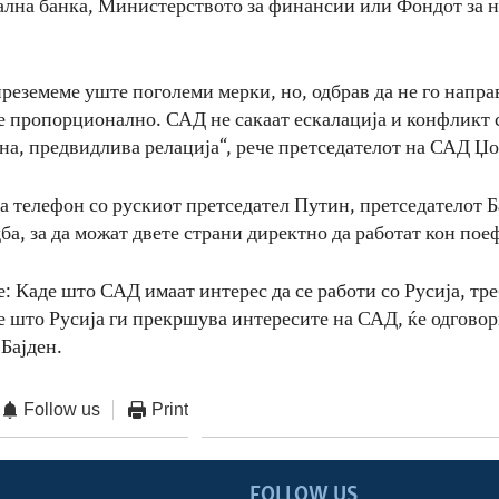
ална банка, Министерството за финансии или Фондот за 
реземеме уште поголеми мерки, но, одбрав да не го напра
е пропорционално. САД не сакаат ескалација и конфликт с
на, предвидлива релација“, рече претседателот на САД Џо
на телефон со рускиот претседател Путин, претседателот Б
ба, за да можат двете страни директно да работат кон пое
е: Каде што САД имаат интерес да се работи со Русија, тре
е што Русија ги прекршува интересите на САД, ќе одговор
Бајден.
Follow us
Print
FOLLOW US