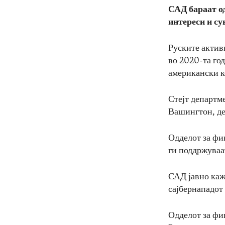
САД бараат од
интереси и су
Руските актив
во 2020-та го
американски 
Стејт департм
Вашингтон, де
Одделот за ф
ги поддржуваа
САД јавно каж
сајбернападот
Одделот за фи