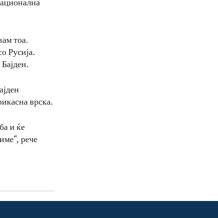
национална
вам тоа.
о Русија.
 Бајден.
ајден
фикасна врска.
ба и ќе
име“, рече