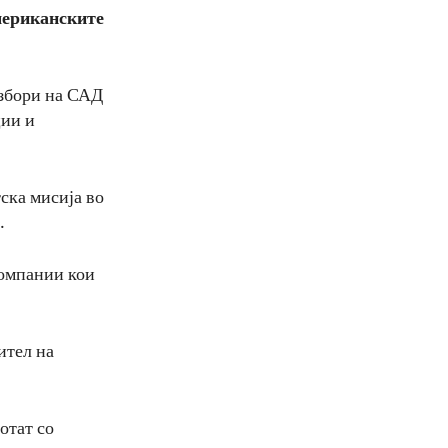
американските
избори на САД
ции и
ска мисија во
.
омпании кои
ител на
отат со