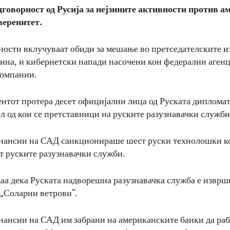
говорност од Русија за нејзините активности против 
веренитет.
ности вклучуваат обиди за мешање во претседателските 
дина, и кибернетски напади насочени кон федерални аген
компании.
ентот протера десет официјални лица од Руската дипломат
л од кои се претставници на руските разузнавачки служби
инансии на САД санкционираше шест руски технолошки к
т руските разузнавачки служби.
аа дека Руската надворешна разузнавачка служба е изврш
 „Соларни ветрови“.
нансии на САД им забрани на американските банки да раб