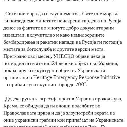
„Сите ние мора да го слушнеме тоа. Сите ние мора да
ги погледнеме минатите неискрени тврдења на Русија
денес за фактите во многуте добро документирани
извештаи, вклучително и како немилосрдните
бомбардирања и ракетни напади на Русија ги погодија
местата за богослужба и другите верски места.
Претходно овој месец, УНЕСКО објави дека ја
потврдил штетата на 124 верски објекти во Украина,
покрај другите културни објекти. Украинската
организација Heritage Emergency Response Initiative
го приближува вкупниот број до 700“.
„Додека руската агресија против Украина продолжува,
Кремљ се обидува да ги влоши поделбите во
Православната црква и да ја злоупотреби верата на
оние украински граѓани кои припаѓаат на Украинската