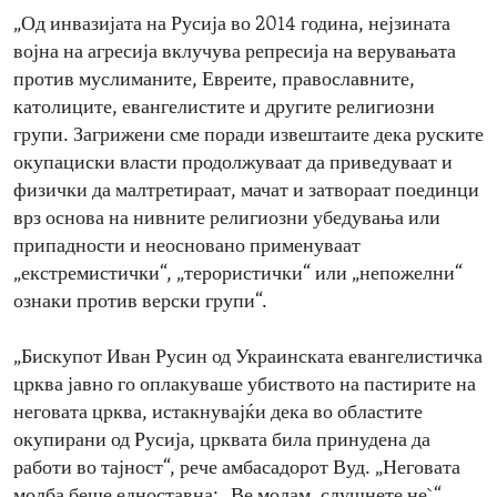
„Од инвазијата на Русија во 2014 година, нејзината
војна на агресија вклучува репресија на верувањата
против муслиманите, Евреите, православните,
католиците, евангелистите и другите религиозни
групи. Загрижени сме поради извештаите дека руските
окупациски власти продолжуваат да приведуваат и
физички да малтретираат, мачат и затвораат поединци
врз основа на нивните религиозни убедувања или
припадности и неосновано применуваат
„екстремистички“, „терористички“ или „непожелни“
ознаки против верски групи“.
„Бискупот Иван Русин од Украинската евангелистичка
црква јавно го оплакуваше убиството на пастирите на
неговата црква, истакнувајќи дека во областите
окупирани од Русија, црквата била принудена да
работи во тајност“, рече амбасадорот Вуд. „Неговата
молба беше едноставна: „Ве молам, слушнете не`“.