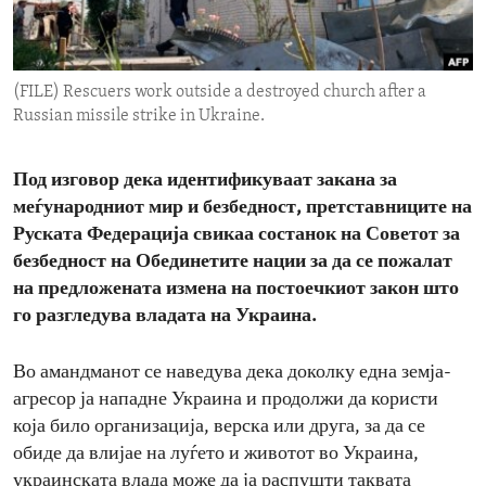
ENVIRONMENT AND HEALTH
IDEALS AND INSTITUTIONS
(FILE) Rescuers work outside a destroyed church after a
Russian missile strike in Ukraine.
Под изговор дека идентификуваат закана за
меѓународниот мир и безбедност, претставниците на
Руската Федерација свикаа состанок на Советот за
безбедност на Обединетите нации за да се пожалат
на предложената измена на постоечкиот закон што
го разгледува владата на Украина.
Во амандманот се наведува дека доколку една земја-
агресор ја нападне Украина и продолжи да користи
која било организација, верска или друга, за да се
обиде да влијае на луѓето и животот во Украина,
украинската влада може да ја распушти таквата