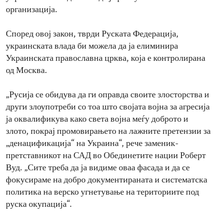
организација.
Според овој закон, тврди Руската Федерација,
украинската влада би можела да ја елиминира
Украинската православна црква, која е контролирана
од Москва.
„Русија се обидува да ги оправда своите злосторства и
други злоупотреби со тоа што својата војна за агресија
ја оквалификува како света војна меѓу доброто и
злото, покрај промовирањето на лажните претензии за
„денацификација“ на Украина“, рече заменик-
претставникот на САД во Обединетите нации Роберт
Вуд. „Сите треба да ја видиме оваа фасада и да се
фокусираме на добро документираната и систематска
политика на верско угнетување на териториите под
руска окупација“.