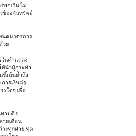
รยกเว้น ไม่
ยวข้องกับทรัพย์
ำหนดมาตรการ
ด้วย
ไว้ในคำแถลง
ให้นำผู้กระทำ
ี้เน้นย้ำถึง
การเงินต่อ
รใดๆ เพื่อ
นทามติ 5
ปลายเดือน
างทุกฝ่าย ทูต