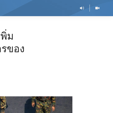
ิ่ม
ารของ