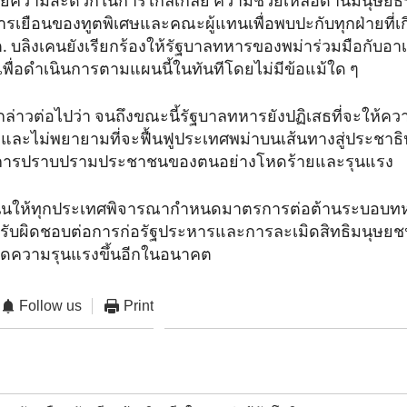
นวยความสะดวกในการไกล่เกลี่ย ความช่วยเหลือด้านมนุษย
รเยือนของทูตพิเศษและคณะผู้แทนเพื่อพบปะกับทุกฝ่ายที่เกี
. บลิงเคนยังเรียกร้องให้รัฐบาลทหารของพม่าร่วมมือกับอ
ื่อดำเนินการตามแผนนี้ในทันทีโดยไม่มีข้อแม้ใด ๆ
กล่าวต่อไปว่า จนถึงขณะนี้รัฐบาลทหารยังปฏิเสธที่จะให้คว
์ และไม่พยายามที่จะฟื้นฟูประเทศพม่าบนเส้นทางสู่ประชา
นินการปราบปรามประชาชนของตนอย่างโหดร้ายและรุนแรง
นุนให้ทุกประเทศพิจารณากำหนดมาตรการต่อต้านระบอบทหา
รับผิดชอบต่อการก่อรัฐประหารและการละเมิดสิทธิมนุษยชน
เกิดความรุนแรงขึ้นอีกในอนาคต
Follow us
Print