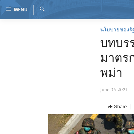
Accessibility
MENU
links
Search
Skip
HOME
นโยบายของรั
to
VIDEO
main
บทบรร
content
RADIO
Skip
มาตรก
REGIONS
to
main
TOPICS
AFRICA
พม่า
Navigation
ARCHIVE
AMERICAS
HUMAN RIGHTS
Skip
June 06, 2021
to
ABOUT US
ASIA
SECURITY AND DEFENSE
Search
EUROPE
AID AND DEVELOPMENT
Share
MIDDLE EAST
DEMOCRACY AND GOVERNANCE
ECONOMY AND TRADE