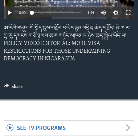
ENVIRONMENT AND HEALTH
0:00
1:44
IDEALS AND INSTITUTIONS
ཨ་རིའི་གཞུང་གི་སྲིད་ཇུས་བརྗོད་པའི་བརྙན་འཕྲིན་ཆེད་བརྗོད། ཎི་ཁ་ར་
གྷ་རུ་དམངས་གཙོ་ཉམས་ཆག་གཏོང་མཁན་ལ་ཉེས་ཆད་སྐྱེལ་ཡོད་པ།
POLICY VIDEO EDITORIAL: MORE VISA
RESTRICTIONS FOR THOSE UNDERMINING
DEMOCRACY IN NICARAGUA
Share
SEE TV PROGRAMS