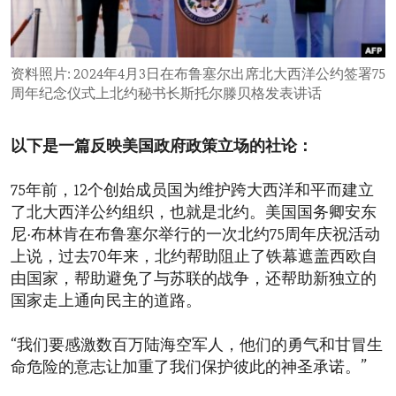
ENVIRONMENT AND HEALTH
IDEALS AND INSTITUTIONS
资料照片: 2024年4月3日在布鲁塞尔出席北大西洋公约签署75
周年纪念仪式上北约秘书长斯托尔滕贝格发表讲话
以下是一篇反映美国政府政策立场的社论：
75年前，12个创始成员国为维护跨大西洋和平而建立
了北大西洋公约组织，也就是北约。美国国务卿安东
尼·布林肯在布鲁塞尔举行的一次北约75周年庆祝活动
上说，过去70年来，北约帮助阻止了铁幕遮盖西欧自
由国家，帮助避免了与苏联的战争，还帮助新独立的
国家走上通向民主的道路。
“我们要感激数百万陆海空军人，他们的勇气和甘冒生
命危险的意志让加重了我们保护彼此的神圣承诺。”