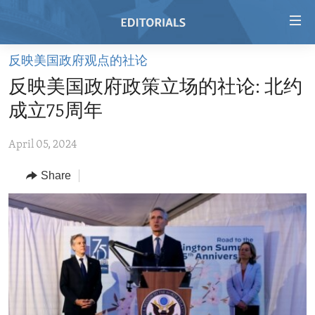
Accessibility
links
Skip
反映美国政府观点的社论
to
HOME
反映美国政府政策立场的社论: 北约
main
VIDEO
content
成立75周年
RADIO
Skip
to
April 05, 2024
REGIONS
main
Share
TOPICS
AFRICA
Navigation
Skip
ARCHIVE
AMERICAS
HUMAN RIGHTS
to
ABOUT US
ASIA
SECURITY AND DEFENSE
Search
EUROPE
AID AND DEVELOPMENT
FOLLOW US
MIDDLE EAST
DEMOCRACY AND GOVERNANCE
ECONOMY AND TRADE