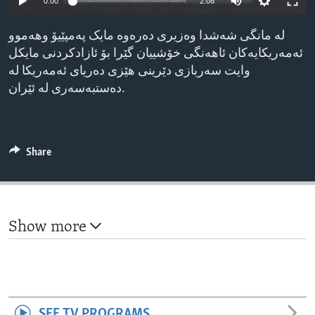
0:00
2:08
ENVIRONMENT AND HEALTH
لە مانگی شەشدا وەزیری دەرەوە مایک پەمپێیۆ وهەموو
IDEALS AND INSTITUTIONS
ئەمەریکایەکان ئاهەنگی خۆشییان گێرا بۆ ئازادکردنی مایکل
وایت سەربازی دێرینی هێزی دەریای ئەمەریکا لە
دەستبەسەری لە ئێران.
Share
Show more
SEE TV PROGRAMS