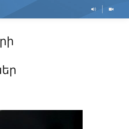
րի
ներ