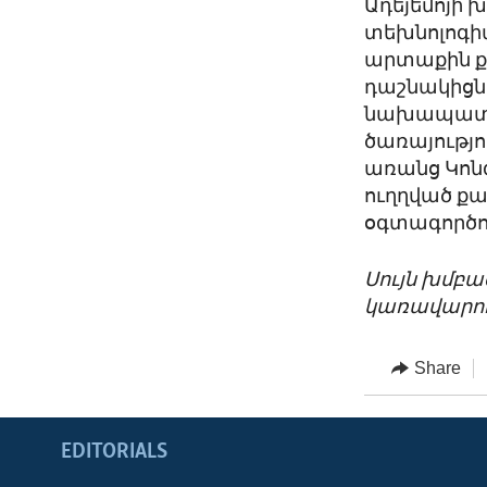
Ադեյեմոյի 
տեխնոլոգի
արտաքին ք
դաշնակիցնե
նախապատվ
ծառայությո
առանց Կոնգ
ուղղված քա
օգտագործու
Սույն խմբ
կառավարու
Share
EDITORIALS