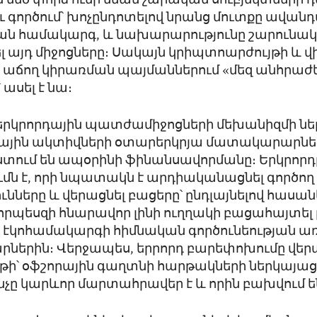
 մեծ փորձ ունի նման չարակամ սուբյեկտների դ
ւ գործում՝ խոչընդոտելով նրանց մուտքը ավա
ն համակարգ, և նախարարությունը շարունակո
 այդ միջոցները։ Սակայն կրիպտոարժույթի և վ
 աճող կիրառման պայմաններում «մեզ անհրաժե
 ասել է նա։
երկրորդային պատժամիջոցների մեխանիզմի ներ
վային ակտիվների օտարերկրյա մատակարարներ
տում են ապօրինի ֆինանսավորմանը։ Երկրորդ
մն է, որի նպատակն է արդիականացնել գործող
ունները և վերացնել բացերը՝ ընդլայնելով հասան
որպեսզի հնարավոր լինի ուղղակի բացահայտել
 էկոհամակարգի հիմնական գործունեության ա
ներին։ Վերջապես, երրորդ բարեփոխումը վերա
թի՝ օֆշորային գաղտնի հարթակների ներկայա
ինչը կարևոր մարտահրավեր է և որին բախվում ե