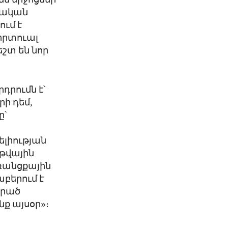
եմ միջոցներ
նդական
ւմ է
իրտուալ
շտ են նոր
դրումն է՝
ի դեմ,
ը՝
ելիության
 թվային
ռանցքային
բերում է
ցրած
նք այսօր»։