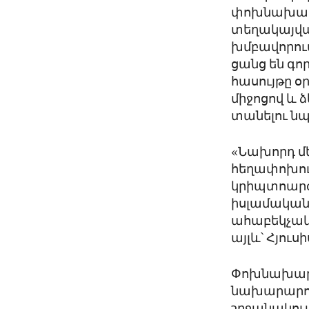
փոխնախարար
տեղակայվա
խմբավորում
ցանց են գո
հասույթը 
միջոցով և 
տանելու ն
«Նախորդ մ
հեղափոխու
կրիպտոարժ
իսլամական 
ահաբեկչակա
այլև՝ Հյու
Փոխնախարար
նախարարութ