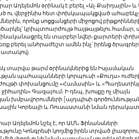
 Ադեյեմոն օրինակ է բերել «Ալ-Քաիդային» և 
ծ ու վերջինիս հետ փոխկապակցված ահաբեկ
ներին, որոնք սոցցանցերի միջոցով բիթքոիններ
րծարկել՝ կրիպտոարժույթ հայթայթելու համար
օրինականացրել են տարբեր նվեր-քարտերի փ
ձեռք բերել անհրաժեշտ ամեն ինչ՝ իրենց ծրագրե
պատակով։
եկ տարվա թարմ օրինակներից են Իսլամական
թյան պահապանների կորպուսի «Քուդս» ուժերի
ույթի փոխանցումը «Համասին» և «Պաղեստին
ջիհադին» Գազայում։ Ի դեպ, խոսքը ոչ միայն
ն խմբավորումների [այդպիսի գործունեության 
սիսային Կորեայի և Ռուսաստանի նման դերակա
 Ադեյեմոն նշել է, որ ԱՄՆ Ֆինանսների
յունը Կոնգրեսի կողմից իրեն տրված լիազորու