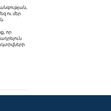
անգության,
զ ու մեր
են
ք, որ
ադրելուն
 ակտիվների