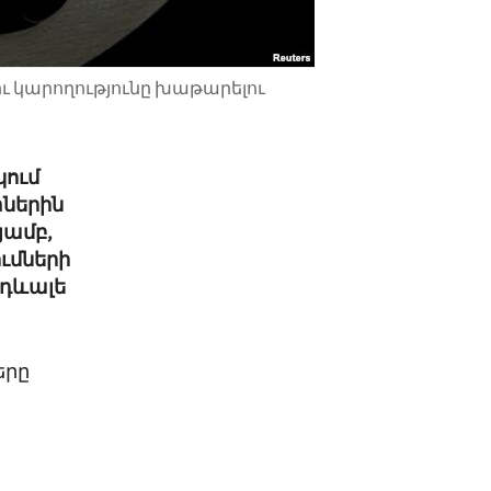
ւ կարողությունը խաթարելու
կում
տներին
յամբ,
ւմների
Ադևալե
երը