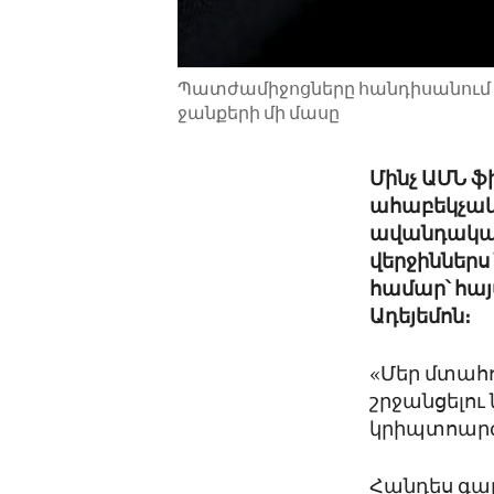
Պատժամիջոցները հանդիսանում են
ջանքերի մի մասը
Մինչ ԱՄՆ ֆ
ահաբեկչակա
ավանդական
վերջիններս
համար՝ հա
Ադեյեմոն։
«Մեր մտահո
շրջանցելու
կրիպտոարժ
Հանդես գա