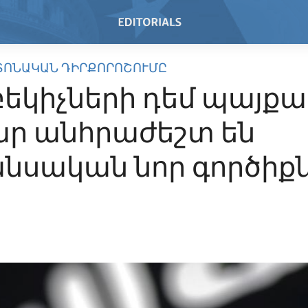
ՏՈՆԱԿԱՆ ԴԻՐՔՈՐՈՇՈՒՄԸ
եկիչների դեմ պայքա
ր անհրաժեշտ են
նսական նոր գործիք