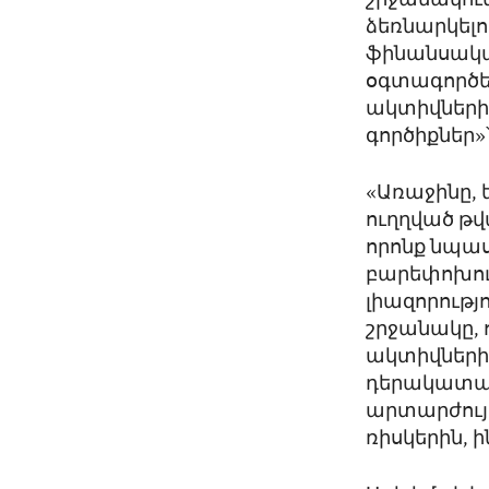
շրջանակում
ձեռնարկելո
ֆինանսակա
օգտագործել
ակտիվների
գործիքներ»՝
«Առաջինը, 
ուղղված թ
որոնք նպաս
բարեփոխու
լիազորությ
շրջանակը, 
ակտիվների
դերակատար
արտարժույ
ռիսկերին, 