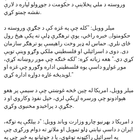
وروسته د ملي پخلاینې د حکومت د جوړولو لپاره د لارې
نقشه چمتو کړي.
میلر وویل: "کله چې په غزه کې د جګړې وروسته د
حکومتولۍ خبره راځي، یوې ترهګرې ډلې ته پکې هیڅ رول
ځای نلري. حماس له ډیر وخت راهیسې یو ترهګر سازمان
دی. دوی د اسرائیلي او فلسطیني ملکي وګړو وینې تویې
کړي دي." هغه زیاته کړه: "لکه څنګه چې موږ روښانه کړې،
موږ غواړو داسې یوه فلسطیني اداره وګورو چې غزه او
لویدیځه غاړه دواړه اداره کړي."
میلر وویل، امریکا له چین څخه غوښتي چې د سیمې پر هغو
هېوادونو چې ورسره اړیکې لري، خپل نفوذ وکاروي او د
جګړې د پراخېدو مخنیوی وکړي.
د امریکا د بهرنیو چارو وزارت ویاند وویل: "د بیلګې په توګه،
ایران د داسې نیابتي ډلو تمویل او ملاتړ ته دوام ورکړی چې
په اسرائیل راکټونه توغوي، یا د حوثیانو په څېر چې په