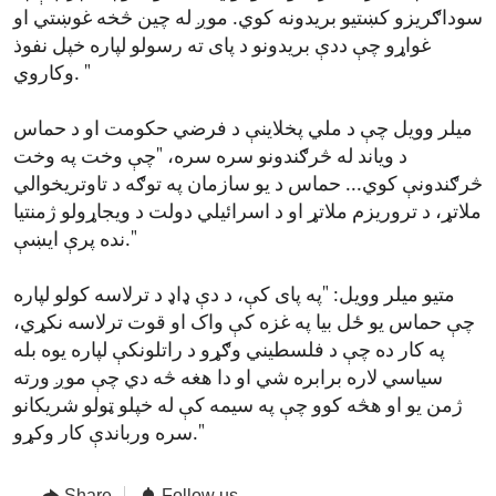
سوداګریزو کښتیو بریدونه کوي. موږ له چین څخه غوښتي او
غواړو چې ددې بریدونو د پای ته رسولو لپاره خپل نفوذ
وکاروي. "
میلر وویل چې د ملي پخلاینې د فرضي حکومت او د حماس
د ویاند له څرګندونو سره سره، "چې وخت په وخت
څرګندونې کوي... حماس د یو سازمان په توګه د تاوتریخوالي
ملاتړ، د تروریزم ملاتړ او د اسرائیلي دولت د ویجاړولو ژمنتیا
نده پرې ایښې."
متیو میلر وویل: "په پای کې، د دې ډاډ د ترلاسه کولو لپاره
چې حماس یو ځل بیا په غزه کې واک او قوت ترلاسه نکړي،
په کار ده چې د فلسطیني وګړو د راتلونکې لپاره یوه بله
سیاسي لاره برابره شي او دا هغه څه دي چې موږ ورته
ژمن یو او هڅه کوو چې په سیمه کې له خپلو ټولو شریکانو
سره ورباندې کار وکړو."
Share
Follow us