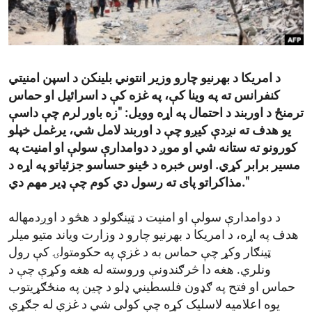
ENVIRONMENT AND HEALTH
IDEALS AND INSTITUTIONS
د امریکا د بهرنیو چارو وزیر انتوني بلینکن د اسپن امنیتي
کنفرانس ته په وینا کې، په غزه کې د اسرائیل او حماس
ترمنځ د اوربند د احتمال په اړه وویل: "زه باور لرم چې داسې
یو هدف ته نږدې کیږو چې د اوربند لامل شي، یرغمل خپلو
کورونو ته ستانه شي او موږ د دوامدارې سولې او امنیت په
مسیر برابر کړي. اوس خبره د ځینو حساسو جزئیاتو په اړه د
مذاکراتو پای ته رسول دي کوم چې ډیر مهم دي."
د دوامدارې سولې او امنیت د ټینګولو د هڅو د اوږدمهاله
هدف په اړه، د امریکا د بهرنیو چارو د وزارت ویاند متیو میلر
ټینګار وکړ چې حماس به د غزې په حکومتولۍ کې رول
ونلري. هغه دا څرګندونې وروسته له هغه وکړې چې د
حماس او فتح په ګډون فلسطیني ډلو د چین په منځګړیتوب
یوه اعلامیه لاسلیک کړه چې کولی شي د غزې له جګړې