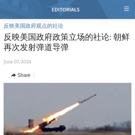
Accessibility
links
Skip
反映美国政府观点的社论
to
HOME
反映美国政府政策立场的社论: 朝鲜
main
VIDEO
content
再次发射弹道导弹
RADIO
Skip
to
June 07, 2024
REGIONS
main
Share
TOPICS
AFRICA
Navigation
Skip
ARCHIVE
AMERICAS
HUMAN RIGHTS
to
ABOUT US
ASIA
SECURITY AND DEFENSE
Search
EUROPE
AID AND DEVELOPMENT
FOLLOW US
MIDDLE EAST
DEMOCRACY AND GOVERNANCE
ECONOMY AND TRADE