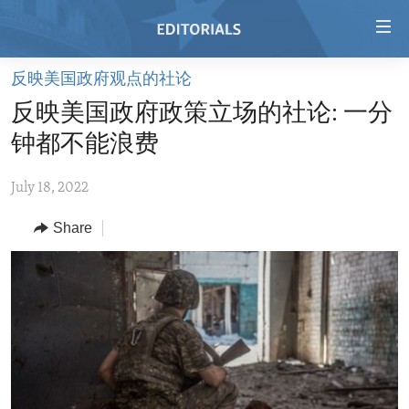
Accessibility
links
Skip
反映美国政府观点的社论
to
HOME
反映美国政府政策立场的社论: 一分
main
VIDEO
content
钟都不能浪费
RADIO
Skip
to
July 18, 2022
REGIONS
main
Share
TOPICS
AFRICA
Navigation
Skip
ARCHIVE
AMERICAS
HUMAN RIGHTS
to
ABOUT US
ASIA
SECURITY AND DEFENSE
Search
EUROPE
AID AND DEVELOPMENT
FOLLOW US
MIDDLE EAST
DEMOCRACY AND GOVERNANCE
ECONOMY AND TRADE