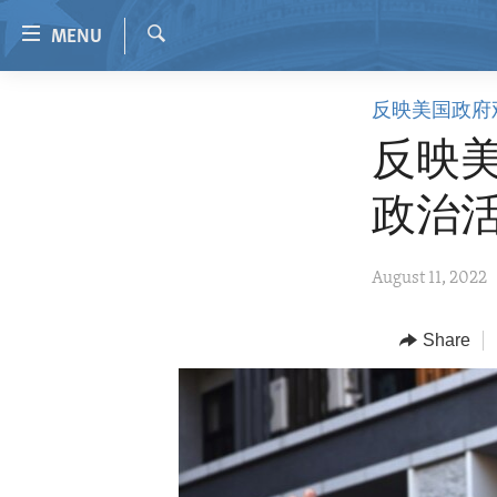
Accessibility
MENU
links
Search
Skip
HOME
反映美国政府
to
VIDEO
main
反映美
content
RADIO
Skip
政治
REGIONS
to
main
TOPICS
AFRICA
August 11, 2022
Navigation
ARCHIVE
AMERICAS
HUMAN RIGHTS
Skip
to
ABOUT US
Share
ASIA
SECURITY AND DEFENSE
Search
EUROPE
AID AND DEVELOPMENT
MIDDLE EAST
DEMOCRACY AND GOVERNANCE
ECONOMY AND TRADE