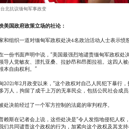
台湾台北抗议缅甸军事政变
映美国政府政策立场的社论：
家和组织一道对缅甸军政权处决4名政治活动人士表示愤
在一份书面声明中说，“美国最强烈地谴责缅甸军政权处
领导人觉敏友、漂扎亚桑、拉妙昂和昂图拉祖。这四人被
根本自由权利。”
2021年2月政变以来，“这个政权对自己人民犯下暴行，打
0多万人，拘留了成千上万的无辜民众，包括公民社会成员
被处决前经过了一个军方控制的法庭的审判程序。
普赖斯在记者会上说，这些处决是“令人发指地侵犯人权，
我们共同谴责这个政权的行为，加紧向这个政权及其支持