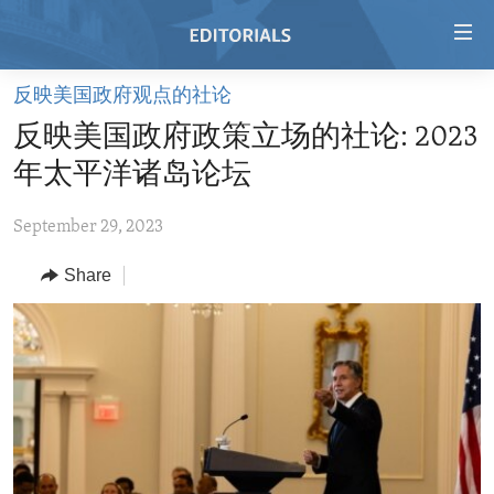
Accessibility
links
Skip
反映美国政府观点的社论
to
HOME
反映美国政府政策立场的社论: 2023
main
VIDEO
content
年太平洋诸岛论坛
RADIO
Skip
to
September 29, 2023
REGIONS
main
Share
TOPICS
AFRICA
Navigation
Skip
ARCHIVE
AMERICAS
HUMAN RIGHTS
to
ABOUT US
ASIA
SECURITY AND DEFENSE
Search
EUROPE
AID AND DEVELOPMENT
FOLLOW US
MIDDLE EAST
DEMOCRACY AND GOVERNANCE
ECONOMY AND TRADE