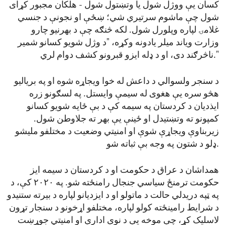
کسان یې ووژل شول یا وتښتول شول - هلکان مجبور کړای
شول چې ماشوم سرتیري شي؛ ښځې او نجونې د جنسي
غلامۍ لپاره وپلورل شول. لکه څنګه چې د بهرنیو چارو
وزارت ویاند میلر یادونه وکړه، "د وژل شویو کسانو شمیر
ناڅرګند دی، او د ډله ایزو قبرونو کشف دوام لري."
د سنجر ولسوالي د داعش له خوا ویجاړه شوه او په بریاليو
هڅو سره یې هغوی له سیمې وایستل. په لسګونو زره
ایذدیان د کردستان په سیمه کې د بې ځایه شویو کسانو
کمپونو ته وتښتیدل او ځینې یې بهر ته جلاوطن شول.
زیربناوې ویجاړې شوې او امنیتي وضعیت د مختلفو ملیشو
ډلو د شتون په وجه بې ثباته شو.
همداشان د عراق د حکومت او د کردستان د سیمه ایز
حکومت ترمنځ سیاسي جنجال رامنځته شو. په ۲۰۲۰ کې، د
په ټپه دریدلي حالت د ماتولو او د ایزدیانو لپاره د بیرته ستنیدو
د شرایط رامینځته کولو لپاره، مختلفو اړخونو د سنجار تړون
لاسلیک کړ، چې موخه یې د نوې ادارې او امنیتي جوړښت