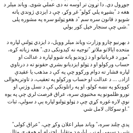
جوړول دي. دا تړون تر اوسه نه دی عملي شوی. ویاند میلر د
هغه د "بشپړه پلي کولو" غږ وکړ، چې د ایزدي ژوندي پاته
شویو د قانون سره سم "د هغو ټولنو سره په مشوره پلی
شي چې سنجار خپل کور بولي."
د بهرنیو چارو وزارت ویاند میلر وویل، د ایزدي ټولنې لپاره د
متحده ایالاتو ملاتړ "توجیه نه کیدونکی دی." هغه زیاته کړه،
"موږ د قربانیانو او د ژوندیو پاته شوو لپاره د عدالت او
حساب ورکولو او د ټولو ایزدیانو بشري حقونو ته د درناوي
لپاره فشار ته دوام ورکوو چې په کې د مذهب یا عقیدې
ازادۍ ... د عدالت او حساب ورکولو په تعقیب، د تاوتریخوالی
کوونکو په نښه کولو، او په راتلونکي کې د نسل وژنې او
نورو ظلمونو په مخنیوي سره، عراق فرصت لري چې په یوه
نوې لاره غوره کړي چې د ټولو ټولنو لپاره یې د سولې، ثبات
او سوکالۍ لامل شي."
"پدې چلند سره،" ویاند میلر اعلان وکړ چې، "عراق کولی
شي د سیمې او نړۍ لپاره د متقابل احترام او همغږي مثال