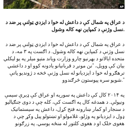
ENVIRONMENT AND HEALTH
IDEALS AND INSTITUTIONS
د عراق په شمال کې د داعش له خوا د ایزدي ټولنې پر ضد د
نسل وژنې د کمپاین نهه کاله وشول.
د عراق په شمال کې د داعش له خوا د ایزدي ټولنې پر ضد د
نسل وژنې د کمپاین نهه کاله وشول. د اګست په ۳ مه، د
متحده ایالاتو د بهرنیو چارو وزارت ویاند متیو میلر په یو لیکلي
بیان کې وویل، "نن مونږ د قربانیانو یادونه کوو او د داعشي
ترهګرو له خوا د ایزدیانو له نسل وژنې څخه د ژوندیو پاتې
شویو سره پیوستون څرګندوو."
په ۲۰۱۴ کال کې داعش په سوریه او عراق کې ډېرې سیمې
ونیولې. د همدغه کال په اګست کې، کله چې د دوی جنګیالیو
د سنجار او کمار ښارونه فتح کړل، داعش په سیستماتیک
ډول د ایزدیانو په وژلو، غلامولو او تښتولو پیل وکړ چې د
هغوی خلک او د هغوی کلتور له منځه یوسي. په زرګونو