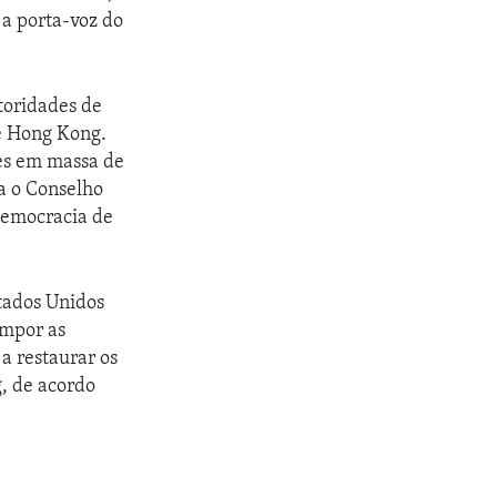
 a porta-voz do
toridades de
e Hong Kong.
ões em massa de
ra o Conselho
-democracia de
stados Unidos
impor as
a restaurar os
, de acordo