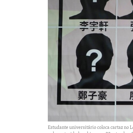
ENVIRONMENT AND HEALTH
IDEALS AND INSTITUTIONS
Estudante universitário coloca cartaz no 