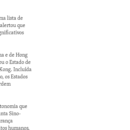
a lista de
alertou que
nificativos
ina e de Hong
ou o Estado de
Kong. Incluída
o, os Estados
Ordem
utonomia que
nta Sino-
urança
eitos humanos,