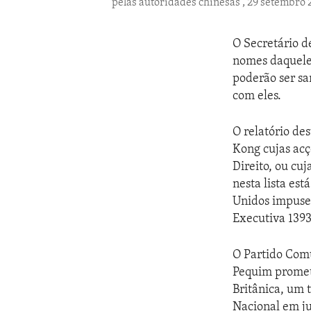
pelas autoridades chinesas , 29 setembro
O Secretário 
nomes daquele
poderão ser sa
com eles.
O relatório de
Kong cujas acç
Direito, ou cu
nesta lista es
Unidos impuse
Executiva 1393
O Partido Com
Pequim promet
Britânica, um 
Nacional em ju