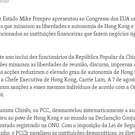
 2020
de Estado Mike Pompeo apresentou ao Congresso dos EUA um
s que minaram as liberdades e autonomia de Hong Kong e 
ncionados as instituições financeiras que fazem negócios sig
ste ano inclui dez funcionários da República Popular da Ch
ões minaram as liberdades de reunião, discurso, imprensa 
jas acções reduziram o elevado grau de autonomia de Hong 
tá a Chefe Executiva de Hong Kong, Carrie Lam. A 7 de agost
ram sanções a esses mesmos indivíduos de acordo com a 
6.
unista Chinês, ou PCC, desmantelou sistematicamente a a
eu ao povo de Hong Kong e ao mundo na Declaração Conju
tratado registrado na ONU. Com a imposição da Lei de Seg
nho, o PCCh paralisou as instituições democráticas, os dir