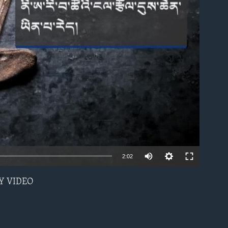
able
2:02
LICY VIDEO
EMBED