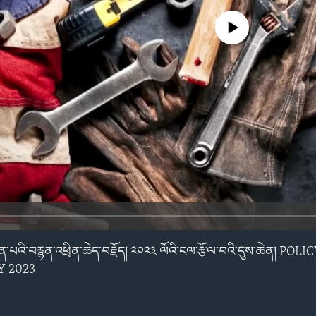
No media source currently avail
ཚོན་པའི་བརྙན་འཕྲིན་ཆེད་བརྗོད། ༢༠༢༣ ལོའི་ངལ་རྩོལ་བའི་དུས་ཆེན། PO
Y 2023