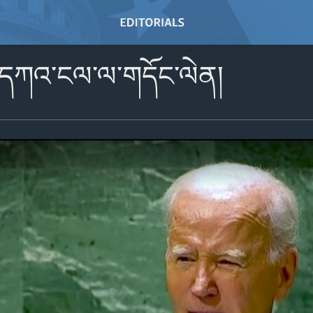
ི་དཀའ་ངལ་ལ་གདོང་ལེན།