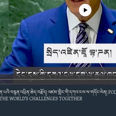
No media source currently avail
མཚོན་པའི་བརྙན་འཕྲིན་ཆེད་བརྗོད། འཛམ་གླིང་གི་དཀའ་ངལ་ལ་གདོང་ལེན། 
 THE WORLD’S CHALLENGES TOGETHER