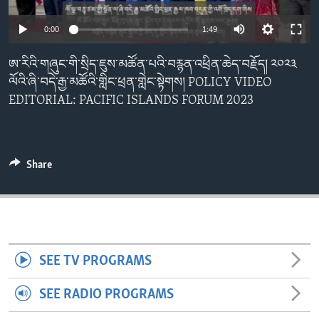
ENVIRONMENT AND HEALTH
0:00
1:49
IDEALS AND INSTITUTIONS
ཨ་རིའི་གཞུང་གི་སྲིད་ཇུས་མཚོན་པའི་བརྙན་འཕྲིན་ཆེད་བརྗོད། ༢༠༢༣
ལོའི་ཞི་བདེ་རྒྱ་མཚོའི་གླིང་ཕྲན་གླེང་སྟེགས། POLICY VIDEO
EDITORIAL: PACIFIC ISLANDS FORUM 2023
Share
SEE TV PROGRAMS
SEE RADIO PROGRAMS