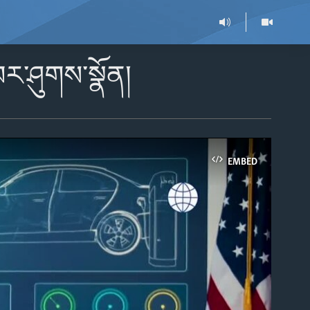
ར་ཤུགས་སྣོན།
EMBED