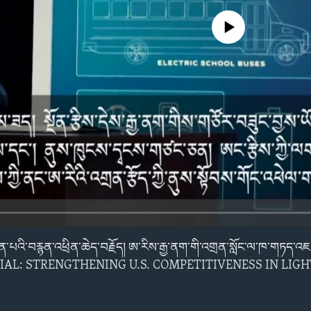
No media source currently avail
ོན་པའི་བརྙན་འཕྲིན་ཆེད་བརྗོད། ཨ་རིས་རྒྱ་ནག་གི་འགྲན་སློང་ལ་ཁ་གཏད་འ
IAL: STRENGTHENING U.S. COMPETITIVENESS IN LIGH