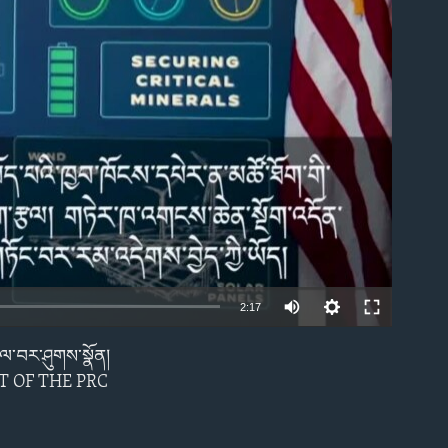
able
2:17
ཇལ་བར་ཤུགས་སྣོན།
EMBED
T OF THE PRC