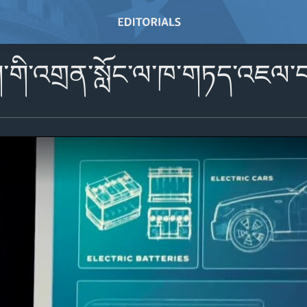
ག་གི་འགྲན་སློང་ལ་ཁ་གཏད་འཇལ་བ