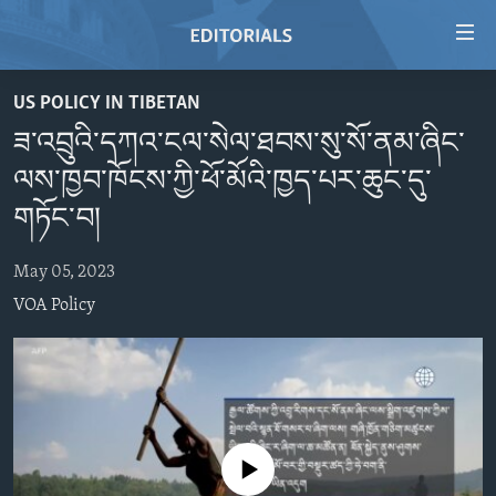
Accessibility
links
Skip
US POLICY IN TIBETAN
to
HOME
ཟ་འབྲུའི་དཀའ་ངལ་སེལ་ཐབས་སུ་སོ་ནམ་ཞིང་
main
VIDEO
content
ལས་ཁྱབ་ཁོངས་ཀྱི་ཕོ་མོའི་ཁྱད་པར་ཆུང་དུ་
RADIO
Skip
གཏོང་བ།
to
REGIONS
main
May 05, 2023
TOPICS
AFRICA
Navigation
VOA Policy
Skip
ARCHIVE
AMERICAS
HUMAN RIGHTS
to
ABOUT US
ASIA
SECURITY AND DEFENSE
Search
EUROPE
AID AND DEVELOPMENT
FOLLOW US
MIDDLE EAST
DEMOCRACY AND GOVERNANCE
No media source currently available
ECONOMY AND TRADE