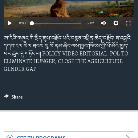
ENVIRONMENT AND HEALTH
IDEALS AND INSTITUTIONS
0:00
2:02
ཨ་རིའི་གཞུང་གི་སྲིད་ཇུས་བརྗོད་པའི་བརྙན་འཕྲིན་ཆེད་བརྗོད། ཟ་འབྲུའི་
དཀའ་ངལ་སེལ་ཐབས་སུ་སོ་ནམ་ཞིང་ལས་ཁྱབ་ཁོངས་ཀྱི་ཕོ་མོའི་ཁྱད་
པར་ཆུང་དུ་གཏོང་བ། POLICY VIDEO EDITORIAL: POL TO
ELIMINATE HUNGER, CLOSE THE AGRICULTURE
GENDER GAP
Share