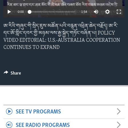
ENVIRONMENT AND HEALTH
0:00
1:54
IDEALS AND INSTITUTIONS
ཨ་རིའི་གཞུང་གི་སྲིད་ཇུས་མཚོན་པའི་བརྙན་འཕྲིན་ཆེད་བརྗོད། ཨ་རི་
དང་ཨོ་གླིང་དབར་གྱི་མཉམ་ལས་རྒྱ་སྐྱེད་གཏོང་བཞིན་པ། POLICY
VIDEO EDITORIAL: U.S.-AUSTRALIA COOPERATION
CONTINUES TO EXPAND
Share
SEE TV PROGRAMS
SEE RADIO PROGRAMS