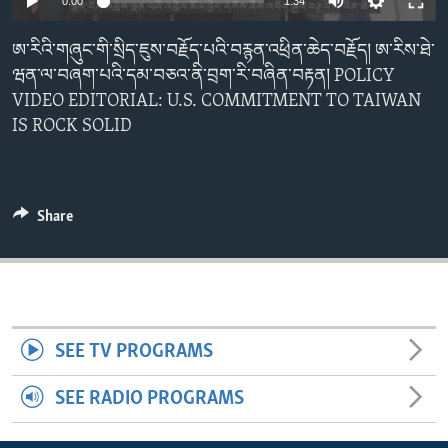
0:00
1:34
ENVIRONMENT AND HEALTH
ཨ་རིའི་གཞུང་གི་སྲིད་ཇུས་བརྗོད་པའི་བརྙན་འཕྲིན་ཆེད་བརྗོད། ཨ་རིས་ཐེ་
IDEALS AND INSTITUTIONS
ཝན་ལ་བཞག་པའི་དམ་བཅའ་ནི་བྲག་རི་བཞིན་བརྟན། POLICY
VIDEO EDITORIAL: U.S. COMMITMENT TO TAIWAN
IS ROCK SOLID
Share
SEE TV PROGRAMS
SEE RADIO PROGRAMS