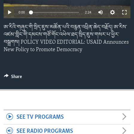
ENVIRONMENT AND HEALTH
0:00
2:24
IDEALS AND INSTITUTIONS
ཨ་རིའི་གཞུང་གི་སྲིད་ཇུས་མཚོན་པའི་བརྙན་འཕྲིན་ཆེད་བརྗོད། ཨ་རིས་
འཛམ་གླིང་གི་དམངས་གཙོ་གོང་འཕེལ་ཐད་སྲིད་ཇུས་གསར་པ་ཕྱིར་
བསྒྲགས། POLICY VIDEO EDITORIAL: USAID Announces
New Policy to Promote Democracy
Share
SEE TV PROGRAMS
SEE RADIO PROGRAMS