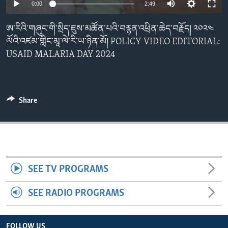
0:00
2:49
ENVIRONMENT AND HEALTH
IDEALS AND INSTITUTIONS
ཨ་རིའི་གཞུང་གི་སྲིད་ཇུས་མཚོན་པའི་བརྙན་འཕྲིན་ཆེད་བརྗོད། ༢༠༢༤
ལོའི་འཛམ་གླིང་མཱ་ལེ་རི་ཡ་ཉིན་མོ། POLICY VIDEO EDITORIAL:
USAID MALARIA DAY 2024
Share
SEE TV PROGRAMS
SEE RADIO PROGRAMS
FOLLOW US