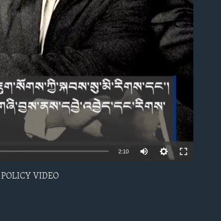
able
2:10
ན་མོ། POLICY VIDEO
EMBED