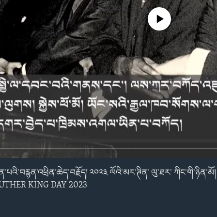
No media source currently avail
ོན་པའི་བརྙན་འཕྲིན་ཆེད་བརྗོད། ༢༠༢༣ ལོའི་མར་ཊིན་ ལུ་ཐར་ ཀིང་གི་ཉི
UTHER KING DAY 2023