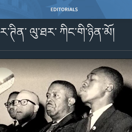
་ཊིན་ ལུ་ཐར་ ཀིང་གི་ཉིན་མོ།