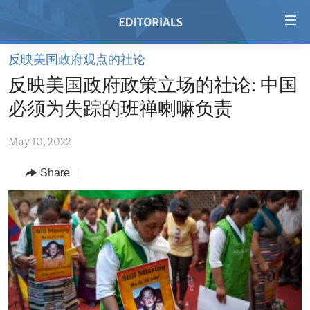
Accessibility
links
Skip
反映美国政府观点的社论
to
HOME
反映美国政府政策立场的社论: 中国
main
VIDEO
content
必须为失踪的班禅喇嘛负责
RADIO
Skip
to
May 10, 2022
REGIONS
main
Share
TOPICS
AFRICA
Navigation
Skip
ARCHIVE
AMERICAS
HUMAN RIGHTS
to
ABOUT US
ASIA
SECURITY AND DEFENSE
Search
EUROPE
AID AND DEVELOPMENT
FOLLOW US
MIDDLE EAST
DEMOCRACY AND GOVERNANCE
ECONOMY AND TRADE