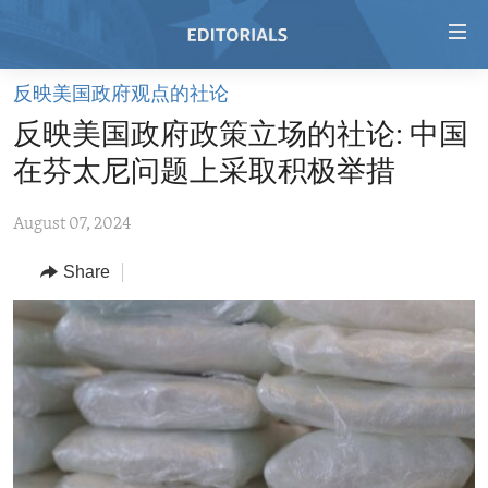
Accessibility
links
Skip
反映美国政府观点的社论
to
HOME
反映美国政府政策立场的社论: 中国
main
VIDEO
content
在芬太尼问题上采取积极举措
RADIO
Skip
to
August 07, 2024
REGIONS
main
Share
TOPICS
AFRICA
Navigation
Skip
ARCHIVE
AMERICAS
HUMAN RIGHTS
to
ABOUT US
ASIA
SECURITY AND DEFENSE
Search
EUROPE
AID AND DEVELOPMENT
FOLLOW US
MIDDLE EAST
DEMOCRACY AND GOVERNANCE
ECONOMY AND TRADE