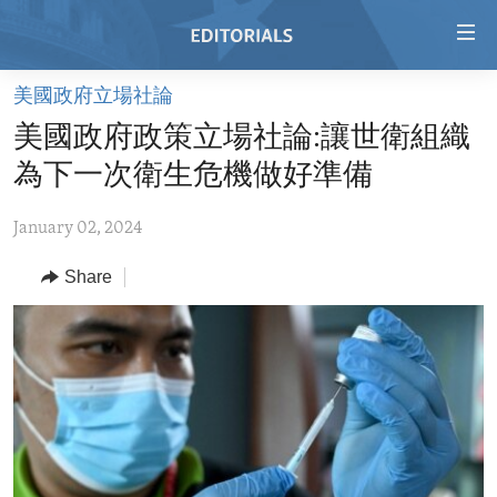
Accessibility
links
Skip
美國政府立場社論
to
HOME
美國政府政策立場社論:讓世衛組織
main
VIDEO
content
為下一次衛生危機做好準備
RADIO
Skip
to
January 02, 2024
REGIONS
main
Share
TOPICS
AFRICA
Navigation
Skip
ARCHIVE
AMERICAS
HUMAN RIGHTS
to
ABOUT US
ASIA
SECURITY AND DEFENSE
Search
EUROPE
AID AND DEVELOPMENT
FOLLOW US
MIDDLE EAST
DEMOCRACY AND GOVERNANCE
ECONOMY AND TRADE