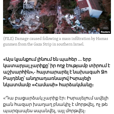
ENVIRONMENT AND HEALTH
IDEALS AND INSTITUTIONS
(FILE) Damage caused following a mass infiltration by Hamas
gunmen from the Gaza Strip in southern Israel.
«Այս կյանքում լինում են պահեր ... երբ
կատարյալ չարիքը՝ իր ողջ էությամբ տիրում է
աշխարհին»,- հայտարարել է նախագահ Ջո
Բայդենը՝ անդրադառնալով Իսրայելի
նկատմամբ «Համասի» հարձակմանը։
«Դա բացարձակ չարիք էր։ Իսրայելում ավելի
քան հազար խաղաղ բնակիչ է մորթվել, ոչ թե
պարզապես սպանվել, այլ մորթվել։