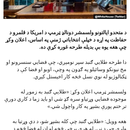
ENVIRONMENT AND HEALTH
IDEALS AND INSTITUTIONS
د متحدو ایالتونو ولسمشر دونالډ ټرمپ د امریکا د قلمرو د
حفاظت په اړه د خپلې انتخاباتي ژمنې په اساس، اعلان وکړ
چې هغه یوه بې بدیله طرحه غوره کړې ده.
دا طرحه طلايي ګنبد سپر نومېږي، چې فضايي سنسرونو او
مخ نیونکو وسائیلو په ګډون په وچې، اوبو او فضا کې د
ټکنالوژیو له نوي نسل څخه کار اخیستل کیږي.
ولسمشر ټرمپ اعلان وکړ: «طلايي ګنبد به زموږ له
موجوده فضايي وړتیاو سره ګډ شي او باید زما د کاري دورې
تر ختم پورې بشپړ په کار واچول شي.»
هغه وویل: «طلايي ګنبد چې کله بشپړ شو، د دې وړتیا به
ولري چې د نړۍ له هرې برخې څخه او ان له فضا څخه د