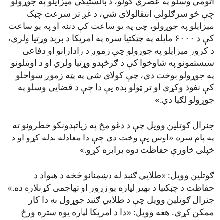
اتومي وسلو په عصري کولو، د بالستیکي میزایلو په جوړولو
چې څو سرګلولې انتقالولای شي، د غږ تر سرعت چټک
میزایلو په جوړولو، چې په یو ساعت کې دننه او په یو ساعت
کې د ۶۰۰۰ مایله په چټکتیا سره په امریکا د برید وړتیا ولري،
د کروز میزایلو په جوړولو چې زموږ د رادارانو او دفاعي
سیستمونو په شاوخوا کې د ګرځېدو وړتیا ولري او د اوبتلونو
په جوړولو بوخت دي، چې کولای شي په پټه زموږ سواحلو
کې نفوذ وکړي او تر ټولو بده یې دا چې د فضايي وسلو په
جوړولو لګیا دي.»
جنرال ګوتلین وویل چې د دغو مخ په زیاتېدونکو خطرونو ته
په پام سره «اوس یې وخت دی چې دا معادله بدله کړو او د
خپلې خاورې حفاظت دوه برابره کړو.»
ګوتلین وویل: «طلايي ګنبد له دښمنانو څخه د هېواد د
حفاظت د چټکتیا د بهیر لپاره یو زړور او تهاجمي کړنلاره ده.»
جنرال ګوتلین وویل چې د طلايي ګنبد جوړول به دا کار
ممکن کړي. هغه وویل: «دا د امریکا لپاره یوه ستره ورځ