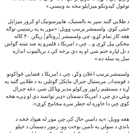
توغول کېدونکو میزایلو مخه به ونیسي.»
د طلايي ګنبد سپر به بالستیک، هایپرسونیک او کروز میزایل
خنثی کوي. ولسمشر ټرمپ وویل: «موږ به په رښتیني توګه
هغه کار تمام کړو، چې ولسمشر [رونالډ] ریګن ۴۰ کاله
مخکې پيل کړی و... چې د امریکا د قلمرو په ضد شته ګواښ
د تل لپاره ختم شي او په دې برخه کې د بریالیتوب اندازه
سل په سله ده.»
ولسمشر ټرمپ اعلان وکړ، چې د امریکا د فضايي ځواکونو
د قومندانۍ مرستیال جنرال مایکل ګوتلین به د طلايي ګنبد په
اړه د مستقیم راپور ورکولو مدیر وټاکل شي. دغه جنرال
ویلي دي چې د امریکا دښمنان «ډېر توانمند دي او ډېره هڅه
کوي چې دا خاوره له خطر سره مخامخ کړي».
هغه وویل: «په داسې حال کې چې موږ له هېواد څخه د
باندې د سولې په تامین بوخت وو، زموږ دښمنان د خپلو