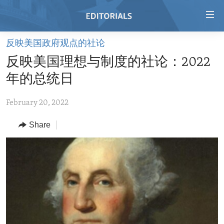
Accessibility
links
Skip
反映美国政府观点的社论
to
HOME
反映美国理想与制度的社论：2022
main
VIDEO
content
年的总统日
RADIO
Skip
to
February 20, 2022
REGIONS
main
Share
TOPICS
AFRICA
Navigation
Skip
ARCHIVE
AMERICAS
HUMAN RIGHTS
to
ABOUT US
ASIA
SECURITY AND DEFENSE
Search
EUROPE
AID AND DEVELOPMENT
FOLLOW US
MIDDLE EAST
DEMOCRACY AND GOVERNANCE
ECONOMY AND TRADE