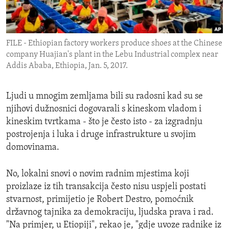
ENVIRONMENT AND HEALTH
IDEALS AND INSTITUTIONS
FILE - Ethiopian factory workers produce shoes at the Chinese
company Huajian's plant in the Lebu Industrial complex near
Addis Ababa, Ethiopia, Jan. 5, 2017.
Ljudi u mnogim zemljama bili su radosni kad su se
njihovi dužnosnici dogovarali s kineskom vladom i
kineskim tvrtkama - što je često isto - za izgradnju
postrojenja i luka i druge infrastrukture u svojim
domovinama.
No, lokalni snovi o novim radnim mjestima koji
proizlaze iz tih transakcija često nisu uspjeli postati
stvarnost, primijetio je Robert Destro, pomoćnik
državnog tajnika za demokraciju, ljudska prava i rad.
"Na primjer, u Etiopiji", rekao je, "gdje uvoze radnike iz