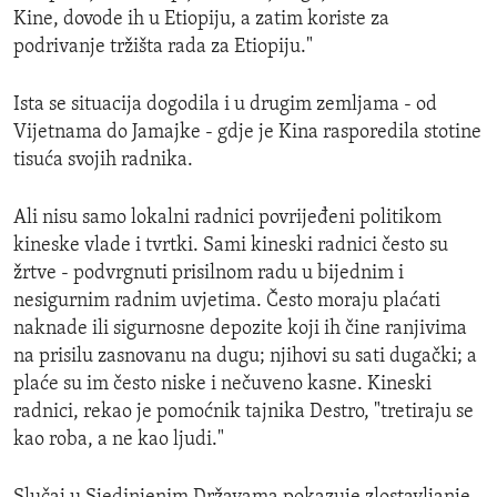
Kine, dovode ih u Etiopiju, a zatim koriste za
podrivanje tržišta rada za Etiopiju."
Ista se situacija dogodila i u drugim zemljama - od
Vijetnama do Jamajke - gdje je Kina rasporedila stotine
tisuća svojih radnika.
Ali nisu samo lokalni radnici povrijeđeni politikom
kineske vlade i tvrtki. Sami kineski radnici često su
žrtve - podvrgnuti prisilnom radu u bijednim i
nesigurnim radnim uvjetima. Često moraju plaćati
naknade ili sigurnosne depozite koji ih čine ranjivima
na prisilu zasnovanu na dugu; njihovi su sati dugački; a
plaće su im često niske i nečuveno kasne. Kineski
radnici, rekao je pomoćnik tajnika Destro, "tretiraju se
kao roba, a ne kao ljudi."