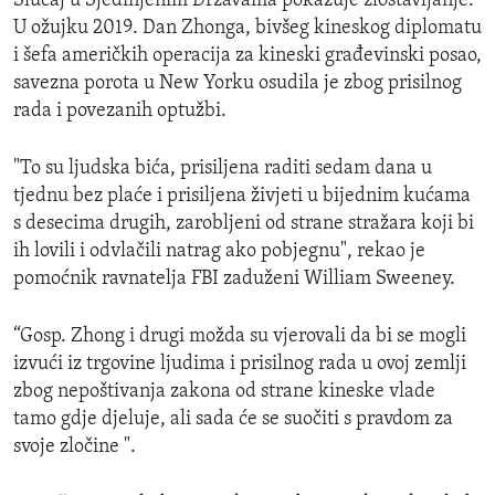
Slučaj u Sjedinjenim Državama pokazuje zlostavljanje.
U ožujku 2019. Dan Zhonga, bivšeg kineskog diplomatu
i šefa američkih operacija za kineski građevinski posao,
savezna porota u New Yorku osudila je zbog prisilnog
rada i povezanih optužbi.
"To su ljudska bića, prisiljena raditi sedam dana u
tjednu bez plaće i prisiljena živjeti u bijednim kućama
s desecima drugih, zarobljeni od strane stražara koji bi
ih lovili i odvlačili natrag ako pobjegnu", rekao je
pomoćnik ravnatelja FBI zaduženi William Sweeney.
“Gosp. Zhong i drugi možda su vjerovali da bi se mogli
izvući iz trgovine ljudima i prisilnog rada u ovoj zemlji
zbog nepoštivanja zakona od strane kineske vlade
tamo gdje djeluje, ali sada će se suočiti s pravdom za
svoje zločine ".