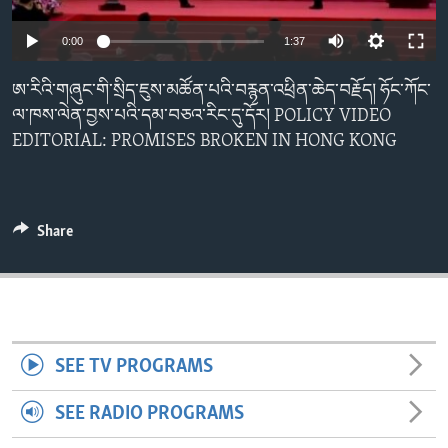
ENVIRONMENT AND HEALTH
0:00
1:37
IDEALS AND INSTITUTIONS
ཨ་རིའི་གཞུང་གི་སྲིད་ཇུས་མཚོན་པའི་བརྙན་འཕྲིན་ཆེད་བརྗོད། ཧོང་ཀོང་
ལ་ཁས་ལེན་བྱས་པའི་དམ་བཅའ་རིང་དུ་དོར། POLICY VIDEO
EDITORIAL: PROMISES BROKEN IN HONG KONG
Share
SEE TV PROGRAMS
SEE RADIO PROGRAMS