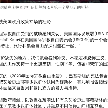
穆斯林信徒在卡拉奇进行伊斯兰教斋月第一个星期五的祈祷
映美国政府政策立场的社论：
坦宗教自由受到的威胁感到关切。美国国际发展署(USAI
njali Kaur)在美国国际宗教自由委员会(USCIRF)的一
、结社、旅行和集会自由深深相连在一起。”
保护缺失的地方，我们就会看到冲突、不稳定和恐怖主义
坦的工作支持一个更加坚韧、性别平等、包容和繁荣的国
院的《2023年国际宗教自由报告》，巴基斯坦的宪法包
把艾哈迈迪耶等少数群体认同为穆斯林。有几项报告指出
体面临来自当局和暴民双方的暴力与虐待。
坦政府接触，以敦促在亵渎法和有关艾哈迈迪耶穆斯林的
保护宗教少数群体社区，并鼓励不同信仰之间相互尊重。