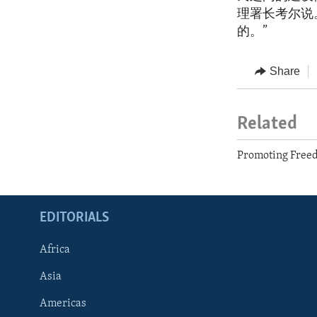
理署长考尔说
的。”
Share
Related
Promoting Freed
EDITORIALS
Africa
Asia
Americas