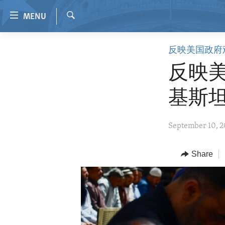
Accessibility
MENU
links
Search
Skip
HOME
反映美国政府
to
VIDEO
main
反映美
content
RADIO
Skip
基斯
REGIONS
to
main
TOPICS
AFRICA
September 10, 
Navigation
ARCHIVE
AMERICAS
HUMAN RIGHTS
Skip
to
ABOUT US
Share
ASIA
SECURITY AND DEFENSE
Search
EUROPE
AID AND DEVELOPMENT
MIDDLE EAST
DEMOCRACY AND GOVERNANCE
ECONOMY AND TRADE