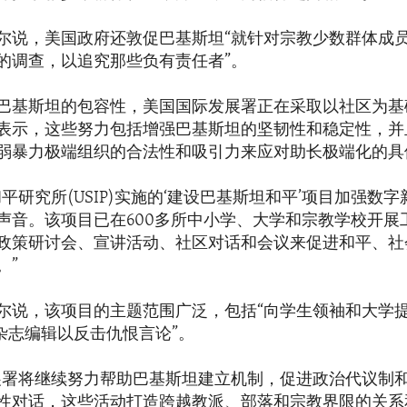
尔说，美国政府还敦促巴基斯坦“就针对宗教少数群体成
的调查，以追究那些负有责任者”。
巴基斯坦的包容性，美国国际发展署正在采取以社区为基
表示，这些努力包括增强巴基斯坦的坚韧性和稳定性，并
弱暴力极端组织的合法性和吸引力来应对助长极端化的具
平研究所(USIP)实施的‘建设巴基斯坦和平’项目加强数
声音。该项目已在600多所中小学、大学和宗教学校开展
政策研讨会、宣讲活动、社区对话和会议来促进和平、社
。”
尔说，该项目的主题范围广泛，包括“向学生领袖和大学
训杂志编辑以反击仇恨言论”。
展署将继续努力帮助巴基斯坦建立机制，促进政治代议制
性对话，这些活动打造跨越教派、部落和宗教界限的关系