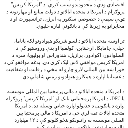
اقتصادي ودې د محدودیدو سبب کیږي. د "امریکا کریس"
پروګرام د امریکا د متحده ایالاتو د دولت منابع او مهارتونه د
ټولې سیمې د خصوصي سکتور په انرژۍ، ترانسپورت او د
مخابراتو په زیربنا کې د پانګونې لپاره جلبوي.
تر اوسه متحده ایالاتو د لسو شریکو هیوادونو لکه پاناما،
چیلي، جامایکا، ارجنتاین، کولمبیا او پدې وروستیو کې د
السلوادور، اکوادور، برازیل، هندوراس او بولیویا، سره د
امریکا کریس موافقې لاس لیک کړي دي. پدغه موافقو کې د
خورا ښه بین المللي لارو چارو له مخې د رقابت او شفافیت
د غښتلتیا لپاره د همکارو هیوادونو ژمنې شاملې دي.
د امریکا د متحده ایالاتو د مالي پرمختیا بین المللي موسسه
یا DFC، د امریکا پرمختیایي بانک او "امریکا کریس" پروګرام
لپاره د پانګونې د جذبولو لپاره حیاتي وسیله ده. د امریکا
متحده ایالات تمه لري چې د امریکا د مالي پرمختیا بین
المللي موسسه په راتلونکو پنځو کلونو کې د ۱۲ میلیارد
ډالرو په ارزښت پانګونې سیمې برابرې کړي.