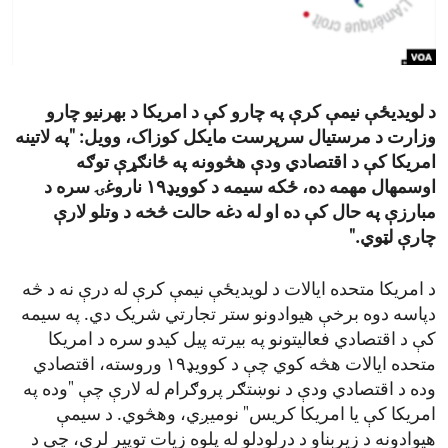
ENVIRONMENT AND HEALTH
IDEALS AND INSTITUTIONS
د لویدیځې نیمې کرې په چارو کې د امریکا د بهرنیو چارو
وزارت د مرستیال سرپرست مایکل کوزاک، وویل: "په لاتینه
امریکا کې د اقتصادي ودې هڅوونه په ځانګړې توګه
اوسمهال مهمه ده، ځکه سیمه د کوویډ۱۹ ناروغۍ سره د
مبارزې په حال کې ده او له دغه حالت څخه د وتلو لارې
چارې لټوي."
د امریکا متحده ایالات د لویدیځې نیمې کرې له درې نه د څه
دپاسه دوه برخې هیوادونو ستر تجارتي شریک دي. په سیمه
کې د اقتصادي فعالیتونو په بیرته پیل کیدو سره د امریکا
متحده ایالات هڅه کوي چې د کوویډ۱۹ وروسته، اقتصادي
وده د اقتصادي ودې د نوښتګر پروګرام له لارې چې "وده په
امریکا کې یا امریکا کریس" نومیږي، وهڅوي. د سیمې
هیوادونه د زیربناو د درلودلو له پلوه زیات توپیر لري، چې د