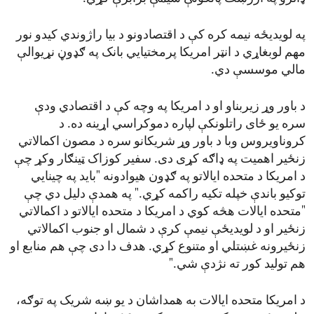
په لویدیځه نیمه کره کې د اقتصادونو د بیا راژوندي کیدو نور
مهم لوبغاړي د انټر امریکا پرمختیایي بانک په ګډوڼ نړیوالې
مالي موسسې دي.
د باور وړ زیربناو او د امریکا په وچه کې د اقتصادي ودې
سره یو ځای راتلونکې لپاره دموکراسي اړینه ده. د
کروناویروس وبا د باور وړ شریکانو سره د مصون اکمالاتي
زنځیر اهمیت په ډاګه کړی دی. سفیر کوزاک ټینګار وکړ چې
د امریکا د متحده ایالاتو په ګډون هیوادونه "باید په چینایي
توکیو باندې خپله تکیه راکمه کړي." په همدې دلیل دي چې
"متحده ایالات هڅه کوي د امریکا د متحده ایالاتو د اکمالاتي
زنځیر او د لویدیځې نیمې کرې د شمال او جنوب اکمالاتي
زنځیرونه غښتلي او متنوع کړي. هدف دا دی چې هم منابع او
هم تولید کور ته نژدې شي."
د امریکا متحده ایالات به همداشان د یو ښه شریک په توګه،