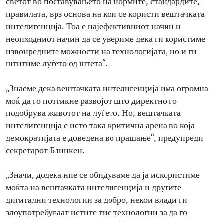
светот во поставувањето на нормите, стандардите,
правилата, врз основа на кои се користи вештачката
интелигенција. Тоа е најефективниот начин и
неопходниот начин да се увериме дека ги користиме
извонредните можности на технологијата, но и ги
штитиме луѓето од штета“.
„Знаеме дека вештачката интелигенција има огромна
моќ да го поттикне развојот што директно го
подобрува животот на луѓето. Но, вештачката
интелигенција е исто така критична арена во која
демократијата е доведена во прашање“, предупреди
секретарот Блинкен.
„Значи, додека ние се обидуваме да ја искористиме
моќта на вештачката интелигенција и другите
дигитални технологии за добро, некои влади ги
злоупотребуваат истите тие технологии за да го