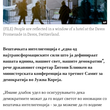
ENVIRONMENT AND HEALTH
IDEALS AND INSTITUTIONS
(FILE) People are reflected in a window of a hotel at the Davos
Promenade in Davos, Switzerland.
Вештачката интелигенција е „една од
најтрансформациските сили што ја дефинираат
нашата иднина, нашиот свет, нашите демократии“,
рече државниот секретар Eнтони Блинкен на
министерската конференција на третиот Самит за
демократија во Јужна Кореја.
„Имаме длабок удел во осигурувањето дека
демократиите можат да го водат светот во иновации со
вештачка интелигенција - за да можеме да го водиме