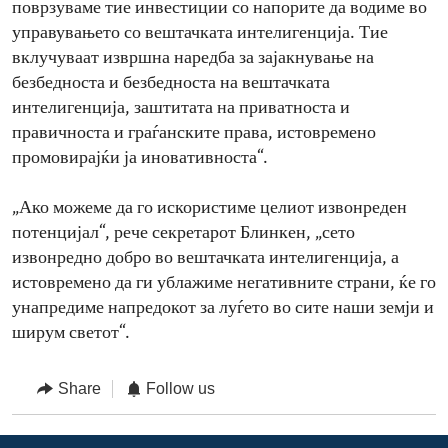
поврзуваме тие инвестиции со напорите да водиме во
управувањето со вештачката интелигенција. Тие
вклучуваат извршна наредба за зајакнување на
безбедноста и безбедноста на вештачката
интелигенција, заштитата на приватноста и
правичноста и граѓанските права, истовремено
промовирајќи ја иновативноста“.
„Ако можеме да го искористиме целиот извонреден
потенцијал“, рече секретарот Блинкен, „сето
извонредно добро во вештачката интелигенција, а
истовремено да ги ублажиме негативните страни, ќе го
унапредиме напредокот за луѓето во сите наши земји и
ширум светот“.
Share
Follow us