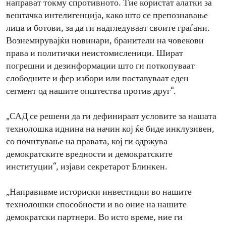
направат токму спротивното. Тие користат алатки за
вештачка интелигенција, како што се препознавање
лица и ботови, за да ги надгледуваат своите граѓани.
Вознемирувајќи новинари, бранители на човекови
права и политички неистомисленици. Шират
погрешни и дезинформации што ги поткопуваат
слободните и фер избори или поставуваат еден
сегмент од нашите општества против друг“.
„САД се решени да ги дефинираат условите за нашата
технолошка иднина на начин кој ќе биде инклузивен,
со почитување на правата, кој ги одржува
демократските вредности и демократските
институции“, изјави секретарот Блинкен.
„Направивме историски инвестиции во нашите
технолошки способности и во оние на нашите
демократски партнери. Во исто време, ние ги