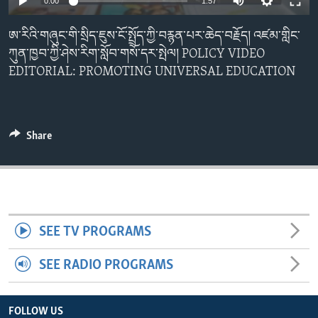
0:00
1:57
ENVIRONMENT AND HEALTH
ཨ་རིའི་གཞུང་གི་སྲིད་ཇུས་ངོ་སྤྲོད་ཀྱི་བརྙན་པར་ཆེད་བརྗོད། འཛམ་གླིང་
IDEALS AND INSTITUTIONS
ཀུན་ཁྱབ་ཀྱི་ཤེས་རིག་སློབ་གསོ་དར་སྤེལ། POLICY VIDEO
EDITORIAL: PROMOTING UNIVERSAL EDUCATION
Share
SEE TV PROGRAMS
SEE RADIO PROGRAMS
FOLLOW US