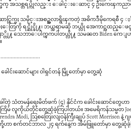
တ္ဖက္ အသစ္တရပ္ကိုလည္း ေခါင္းေဆာင္ ၄ ဦးကေၾကညာလ
္ရြက္မႈ သမိုင္းအစဥ္အလာရွိၾကတဲ့ အဓိကဒီမိုကေရစီ ၄ ႏို
တြကို ရင္ဆိုင္ဖို႔၊ ဘယ္အရာမဆို ဘယ္လို အေကာင္အထည္ေဖၚ
က်ေနာ္တို႔ သေဘာေပါက္ၾကပါတယ္လို႔ သမၼတ Biden ကေျ
။
............................
ံ ခေါင်းဆောင်များ ဝါရှင်တန် မြို့တော်မှာ တွေ့ဆုံ
 ခေါ်တဲ့ သံတမန်ရေးမိတ်ဖက် (၄) နိုင်ငံက ခေါင်းဆောင်တွေ
မ် လူကိုယ်တိုင်တွေ့ဆုံခဲ့ကြပါတယ်။ အမေရိကန်သမ္မတ Joe B
arendra Modi, သြစတြေးလျဝန်ကြီးချုပ် Scott Morrison နဲ့ ဂျပ
 တို့ဟာ စက်တင်ဘာလ ၂၄ ရက်နေ့က အိမ်ဖြူတော်မှာ တွေ့ဆုံခ