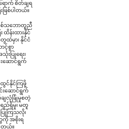
ိရောက် စိတ်ချရ
ြီးဖြစ်ပါတယ်။
ပဲရစ်သဘောတူညီ
 ထိန်းထားနိုင်
ထဲမှာ၊ နိုင်ငံ
င့်စွာ
သုံးပြုရေး၊
ါင်းဆောင်ရွက်
်နိုင်ကြဖို့
ါင်းဆောင်ရွက်
ုံခြုံမှုစတဲ့
်ရှိမှု၊ မတူ
တ်ပြုကြသလို၊
ေကို အစိုးရ
းပါတယ်။