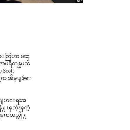
ာင္ေတြဟာ မၾ
အေမရိကန္သမၼ
 Scott
ေန႔က အိမ္ျဖဴေ
ာဝေျပာေရးအ
နဲ႔ ၾကံ့ၾကံ့
ထားၾကတယ္လို႔