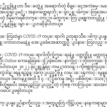
့္ဆိုင္အဖြဲ႔ဟာ ဒီေခတ္ရဲ႔ အခရာက်တဲ့ စိန္ေခၚအကဲစမ္
ၚရႈျမင္ပံု၊ အနာဂတ္အေရးဘံုေမွ်ာ္မွန္းခ်က္ေတြအ
ုင္ၾကတဲ့ ဒီမိုကေရစီဘက္ေတာ္သား မိတ္ဖက္ေတြျဖစ္ၾကတယ္လ
့မိန္႔ခြန္းမွာ ေျပာဆိုခဲ့ပါတယ္။
ၚမႈေတြထဲမွာ COVID-19 ကပ္ေရာဂါ၊ ဥတုရာသီေဖါက္ျပန္မ
ြန္းကားလာမႈနဲ႔ အေျခခံအေဆာက္အဦ ျပႆနာေတြလည္းပ
ယ့္ COVID-19 ကပ္ေရာဂါတိုက္ဖ်က္ေရးနဲ႔ ပတ္သက္လို႔ မတ္လ
း Online ကေနေဆြးေႏြးခဲ့ၿပီးေနာက္ပိုင္း တိုးတက္မႈေတြ
ယ္။ ၂၀၂၂ ခုႏွစ္ကုန္က်ရင္ ကမ႓ာတဝန္း ကိုဗစ္ကာကြ
 လွဴဒါန္းရန္ ရည္မွန္းခ်က္ျပည့္မွီဖို႔ လမ္းေၾကာင္းမ
ပါတယ္။ ဒီကေန႔အထိ ဒီ ၄ ႏိုင္ငံကေန အင္ဒို-ပစိဖိတ္ေဒသႏိ
ိတ္ခ်ရၿပီး အရည္အေသြးျပည့္မွီတဲ့ ကိုဗစ္ ကာကြယ္ေဆး
ဝၿပီးျဖစ္ပါတယ္။
ျပန္မႈျပႆနာကိုလည္း အတူပူးတြဲ ကိုင္တြယ္ေနၾကရာမွာ၊ 