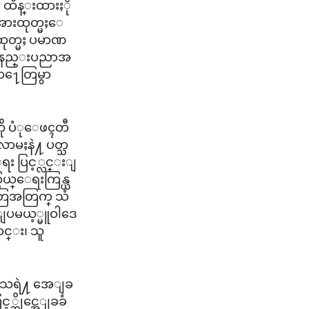
း ထိန္းထားႏို
 အားထုတ္မႈေ
႔ထုတ္မႈ ပမာဏ
gen နည္းပညာအ
 က႑ေတြမွာ
ို ပံုေဖၚတီ
ာမႈနဲ႔ ပတ္သ
ရး ပြင့္လင္းျ
သြယ္ေရးကြန္ယ
းေတြအတြက္ သံ
ေျပမယ့္မူဝါဒေ
ာင္း၊ သူ
ေဒသရဲ႔ အေျခ
ဆိုင္အေျခခံ