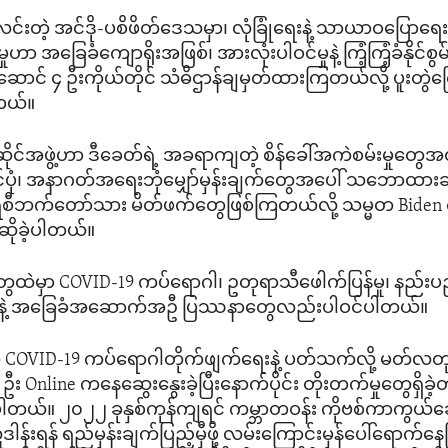
်လင်းတဲ့ အင်ဒို-ပစိဖိတ်ဒေသမှာ၊ လုံခြုံရေးနဲ့ သာယာဝပြောရ
ဟာ အခြေခံကျောရိုးအဖြစ်၊ အားလုံးပါဝင်မှုနဲ့ ကြံ့ကြံ့ခံနိုင်စွမ
ောင် ၄ ဦးကိုယ်တိုင် သံဓိဌာန်ချမှတ်ထားကြတယ်လို့ ပူးတွ
တယ်။
ဆိုင်အဖွဲ့ဟာ ဒီခေတ်ရဲ့ အခရာကျတဲ့ စိန်ခေါ်အကဲစမ်းမှုတွေအ
ြင်ပုံ၊ အနာဂတ်အရေးဘုံမျှော်မှန်းချက်တွေအပေါ် သဘောထားချင
ရေစီဘက်တော်သား မိတ်ဖက်တွေဖြစ်ကြတယ်လို့ သမ္မတ Biden 
ောဆိုခဲ့ပါတယ်။
မှုတွေထဲမှာ COVID-19 ကပ်ရောဂါ၊ ဥတုရာသီဖေါက်ပြန်မှု၊ နည်
ှုနဲ့ အခြေခံအဆောက်အဦ ပြဿနာတွေလည်းပါဝင်ပါတယ်။
့် COVID-19 ကပ်ရောဂါတိုက်ဖျက်ရေးနဲ့ ပတ်သက်လို့ မတ်လတ
ဦး Online ကနေဆွေးနွေးခဲ့ပြီးနောက်ပိုင်း တိုးတက်မှုတွေရှိခဲ့
ယ်။ ၂၀၂၂ ခုနှစ်ကုန်ကျရင် ကမ္ဘာတဝန်း ကိုဗစ်ကာကွယ်
ါန်းရန် ရည်မှန်းချက်ပြည့်မှီဖို့ လမ်းကြောင်းမှန်ပေါ်ရောက်နေပြ