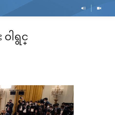
 ဝါရွင္