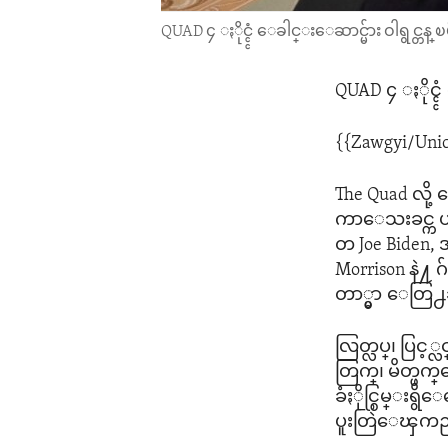
QUAD ၄ ႏိုင္င္ငံ ေခါင္းေဆာင္မ်ား ဝါရွင္တန
QUAD ၄ ႏိုင္င္
{{Zawgyi/Uni
The Quad လိ
ကာေသးခင္က ပ
တ Joe Biden, 
Morrison နဲ႔ 
တာ္မွာ ေတြ
လြတ္လပ္၊ ပြင
တြက္၊ မိတ္ဖက
ခံႏိုင္စြမ္းရ
ပူးတြဲေၾကညာ