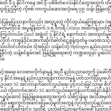
ိ ဒီ ၄ နိုင်ငံကနေ အင်ဒို-ပစိဖိတ်ဒေသနိုင်ငံတွေအတွက် ထ
းပြည့်မှီတဲ့ ကိုဗစ် ကာကွယ်ဆေးအလုံးရေ ၇၉ သန်း ဖြန့်ဝေပ
ပြန်မှုပြဿနာကိုလည်း အတူပူးတွဲ ကိုင်တွယ်နေကြရာမှာ၊ 
ေတ်မတိုင်မီ အပူချိန်ထက် ၁.၅ ဒီကရီ Celsius အထိကန့်သတ်ပြီး
ကြပါတယ်။ Quad အဖွဲ့ဝင် ၄ နိုင်ငံရဲ့ နောက်ထပ် အားထုတ်မှုတွေ
ုက် ကာဗွန်ဒိုင်အောက်ဆိုက်ဓါတ်ငွေ့စွန့်ထုတ်မှု ပမာဏသင့်တ
်းပါဝင်ပါတယ်။ ဒါ့အပြင်၊ သန့်စင်တဲ့ Hydrogen နည်းပညာအ
့ခိုင်တဲ့ သန့်စင်စွမ်းအင် ဖြန့်ဖြူးရေးစတဲ့ ကဏ္ဍတွေမှာ ပူးပေ
ယ်။
င့်အရေး လေးစားလိုက်နာမှုနဲ့ အညီ နည်းပညာတွေကို ပုံဖေါ်တီထွင
 နိုင်ငံအနေနဲ့ နည်းပညာထွန်းကားလာမှုနဲ့ ပတ်သက်ပြီးပူးပေ
မာ၊ 5G အင်တာနက်ဆက်သွယ်ရေး ပွင့်လင်းမြင်သာမှု၊ စိတ်ချလ
် တိုးတက်အောင်၊ 5G ဆက်သွယ်ရေးကွန်ယက်အပြင်၊ခံနိုင်ရည
 သယ်ယူပို့ဆောင် ဖြန့်ဖြူးရေးတွေအတွက် သံဓိဌာန်ချ၊ အသိအမှ
သာပြီး ဈေးကွက်အဆင်ပြေမယ့်မူဝါဒတွေနဲ့ လုပ်ထုံးလုပ်နည်းတွ
ု့အရေးကြီးကြောင်း၊ သူတို့ရဲ့ ပူးတွဲကြေညာချက်မှာဖေါ်ပြထာ