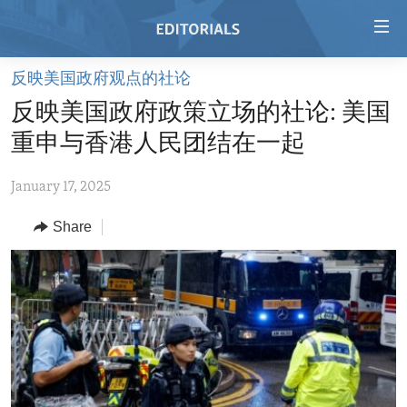
Accessibility
links
Skip
反映美国政府观点的社论
to
HOME
反映美国政府政策立场的社论: 美国
main
VIDEO
content
重申与香港人民团结在一起
RADIO
Skip
to
January 17, 2025
REGIONS
main
Share
TOPICS
AFRICA
Navigation
Skip
ARCHIVE
AMERICAS
HUMAN RIGHTS
to
ABOUT US
ASIA
SECURITY AND DEFENSE
Search
EUROPE
AID AND DEVELOPMENT
FOLLOW US
MIDDLE EAST
DEMOCRACY AND GOVERNANCE
ECONOMY AND TRADE