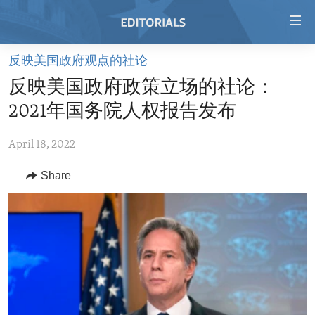
Accessibility
links
Skip
反映美国政府观点的社论
to
HOME
反映美国政府政策立场的社论：
main
VIDEO
content
2021年国务院人权报告发布
RADIO
Skip
to
April 18, 2022
REGIONS
main
Share
TOPICS
AFRICA
Navigation
Skip
ARCHIVE
AMERICAS
HUMAN RIGHTS
to
ABOUT US
ASIA
SECURITY AND DEFENSE
Search
EUROPE
AID AND DEVELOPMENT
FOLLOW US
MIDDLE EAST
DEMOCRACY AND GOVERNANCE
ECONOMY AND TRADE