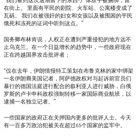
“我们看到这次退潮留下的东西-尸体双手被捆绑，留
在街上。 里面有平民的剧院、火车站、公寓楼变成了
瓦砾。 我们在被强奸的妇女和女孩以及被围困的平民
饿死和冻死的证词中听到这点。”
国务卿布林肯说，人权正在遭到严重侵犯的地方远不
止乌克兰。在一个日益增长的趋势中，一些政府现在
正在跨越国界攻击批评者：
“仅在去年，伊朗情报特工策划在布鲁克林的家中绑架
一名伊朗裔美国记者，阿萨德政权对与起诉前官员们
暴行的德国法庭进行配合的叙利亚人进行威胁，白俄
罗斯的卢卡申科政权强制转移一家国际商业航班，以
逮捕一名独立记者。”
一些国家的政府正在关押国内更多的批评人士。今天
有一百多万政治犯被关在超过65个国家的监牢中。