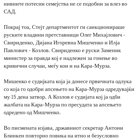
нивните потесни семејства не се подобни за влез во
САД.
Покрај тоа, Стејт департментот ги санкционираше
руските владини претставници Олег Михајлович -
Свириденко, Дијана Игоревна Мишченко и Илја
Павлович - Козлов. Свириденко е руски Заменик
министер за правда кој е надлежен за гонење во
кривични случаи, меѓу кои и на Кара-Мурза.
Мишенко е судијката која ја донесе првичната одлука
со која го одобри апсењето на Кара-Мурза одредувајќи
му 15 дена затвор. А Козлов е судијата кој ја одби
жалбата на Кара-Мурза по пресудата за апсењето
одредено од Мишченко.
Во писмената изјава, државниот секретар Антони
Блинкен повторно повика на итно и безусловно