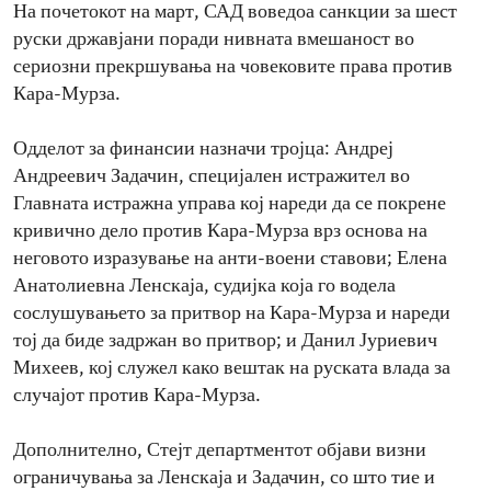
На почетокот на март, САД воведоа санкции за шест
руски државјани поради нивната вмешаност во
сериозни прекршувања на човековите права против
Кара-Мурза.
Одделот за финансии назначи тројца: Андреј
Андреевич Задачин, специјален истражител во
Главната истражна управа кој нареди да се покрене
кривично дело против Кара-Мурза врз основа на
неговото изразување на анти-воени ставови; Елена
Анатолиевна Ленскаја, судијка која го водела
сослушувањето за притвор на Кара-Мурза и нареди
тој да биде задржан во притвор; и Данил Јуриевич
Михеев, кој служел како вештак на руската влада за
случајот против Кара-Мурза.
Дополнително, Стејт департментот објави визни
ограничувања за Ленскаја и Задачин, со што тие и