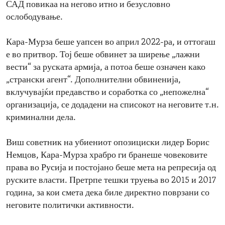
САД повикаа на негово итно и безусловно
ослободување.
Кара-Мурза беше уапсен во април 2022-ра, и оттогаш
е во притвор. Тој беше обвинет за ширење „лажни
вести“ за руската армија, а потоа беше означен како
„странски агент“. Дополнителни обвиненија,
вклучувајќи предавство и соработка со „непожелна“
организација, се додадени на списокот на неговите т.н.
криминални дела.
Виш советник на убиениот опозициски лидер Борис
Немцов, Кара-Мурза храбро ги бранеше човековите
права во Русија и постојано беше мета на репресија од
руските власти. Претрпе тешки труења во 2015 и 2017
година, за кои смета дека биле директно поврзани со
неговите политички активности.