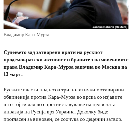
ENVIRONMENT AND HEALTH
IDEALS AND INSTITUTIONS
Владимир Кара-Мурза
Судењето зад затворени врати на рускиот
продемократски активист и бранител на човековите
права Владимир Кара-Мурза започна во Москва на
13 март.
Руските власти поднесоа три политички мотивирани
обвиненија против Кара-Мурза во врска со изјавите
што тој ги дал во спротивставување на целосната
инвазија на Русија врз Украина. Доколку биде
прогласен за виновен, се соочува со децении затвор.