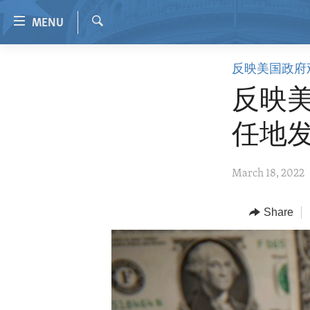
Accessibility
MENU
links
Search
Skip
HOME
反映美国政府
to
VIDEO
main
反映
content
RADIO
Skip
任地
REGIONS
to
main
TOPICS
AFRICA
March 18, 2022
Navigation
ARCHIVE
AMERICAS
HUMAN RIGHTS
Skip
to
ABOUT US
Share
ASIA
SECURITY AND DEFENSE
Search
EUROPE
AID AND DEVELOPMENT
MIDDLE EAST
DEMOCRACY AND GOVERNANCE
ECONOMY AND TRADE