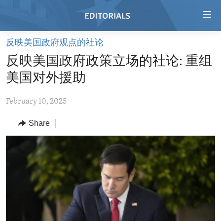
Accessibility
links
Skip
反映美国政府观点的社论
to
HOME
反映美国政府政策立场的社论: 重组
main
VIDEO
content
美国对外援助
RADIO
Skip
to
February 10, 2025
REGIONS
main
Share
TOPICS
AFRICA
Navigation
Skip
ARCHIVE
AMERICAS
HUMAN RIGHTS
to
ABOUT US
ASIA
SECURITY AND DEFENSE
Search
EUROPE
AID AND DEVELOPMENT
FOLLOW US
MIDDLE EAST
DEMOCRACY AND GOVERNANCE
ECONOMY AND TRADE