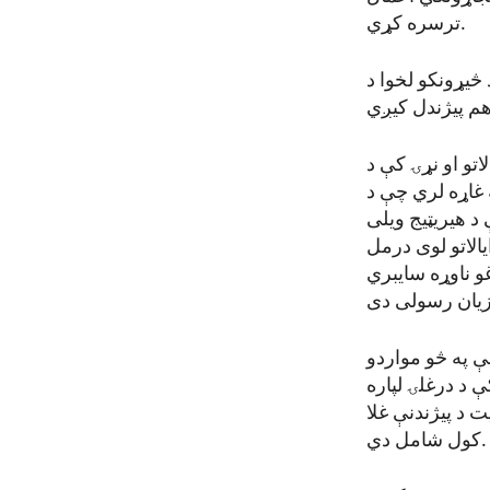
ترسره کړي.
د څیړونکو لخوا د
د جون په ۲۷ یې په متحده ایالاتو او نړۍ کې د
 غاړه لري چې د
د هیریټیج ویلی
الاتو لوی درمل
و ناوړه سایبري
 دسیسې په څو مواردو
 د درغلۍ لپاره
 د پیژندنې غلا
کول شامل دي.