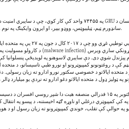
سان د
GRU
په ۷۴۴۵۵ واحد کې کار کوي، چې د سایبري امنیت 
سانډورم ټیم، ټیلیبوټس، ووډو بییر، او ایرون وایکینګ په نوم هم پیژندل کیږي.
دا کسان د جنایي توطیې غړي وو چې د ۲۰۱۷ کال 
اړونکي ساري ویرس (
malware infection
) د کارولو مسولیت په
 پیژندل شوي دی. دې سایبري لاسوهنو په لویدیځې پنسلوانیا کې 
م کې د روغتونونو کمپیوټرونو او نورو طبي تاسیساتو، د متحده ای
د متحده ایالاتو د خصوصي سکتور نورو ادارو ته زیان رسولی. دغ
د ۲۰۲۰ کال د اکتوبر په ۱۵ فدرالي منصفه هیت دا شپږ روسي افسران د
 کې کمپیوټري درغلي او ناوړه ګټه اخیستنه، د پیسو په انتقال کې
و په حوالې کې تقلب، خوندي کمپیوټرونو ته زیان رسول او د هویت