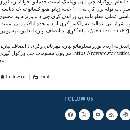
سې عملي معلومات یې وړاندې کړي چې د تروریزم په مخنیو
مشران یې عدالت ته راکش کړي او د متحده ایالاتو ملي امنیت
https://twitter.com/RF
کړي. د انصاف لپاره انعامونه په ټویټر کې تعقیب کړئ
ندیز په اړه د نورو معلوماتو لپاره مهرباني وکړئ د انصاف لپاره د
https://rewardsforjustice
. هر ډول معلومات چې ورکول کیږي ه
محرم وساتل شي.
Follow us
Print
FOLLOW US