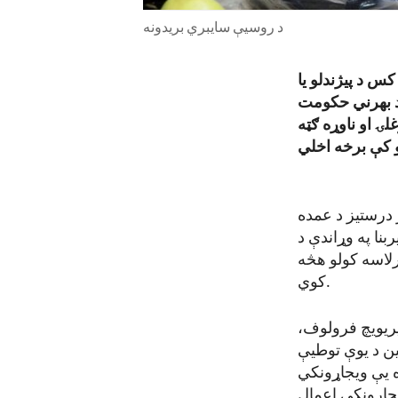
د روسیې سایبري بریدونه
کس د پیژندلو یا
ه ورکوي چې د بهرني حکومت
لۍ او ناوړه ګټه
 درستیز د عمده
بنا په وړاندې د
رلاسه کولو هڅه
کوي.
یریویچ فرولوف،
کین د یوې توطیې
 یې ویجاړونکي
یجاړونکي اعمال