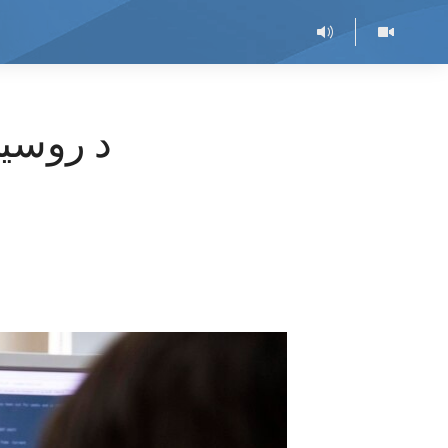
د روسیې