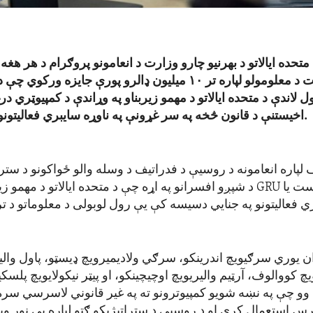
متحده ایالاتو د بهرنیو چارو وزارت د انعامونو پروګرام د هر هغه 
د هغه د موقعیت د معلومولو لپاره تر ۱۰ میلیون ډالرو پورې جایز
ل لاندې د متحده ایالاتو د مهمو زیربناو په وړاندې د کمپیوټري درغ
اخیستنې د قانون څخه په سر غړونې په ناوړه سایبري فعالیتونو کې برخه اخلي.
 لپاره انعامونه د روسیې د فدراتیف د وسله والو ځواکونو د ستر
ست یا
GRU
د شپږو افسرانو په اړه چې د متحده ایالاتو د مهمو زیر
ي فعالیتونو په جنایي دسیسه کې یې رول لوبولی د معلوماتو د ت
 یوري سرګیویچ اندرینکو، سرګي ولادیمیرویچ ډیسټو، پاول وال
چ کووالوف، آرټیم والیریویچ اوچیچینکو، او پیټر نیکولایویچ پلس
وو چې په نښه شویو کمپیوترونو ته په غیر قانوني لاسرسي سره
رس استعمال کړی او د روسیې د ستراتیژیکو ګټو لپاره یې نور و