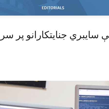
س
 سایبري جنایتکارانو پر سر د
وړاندیز