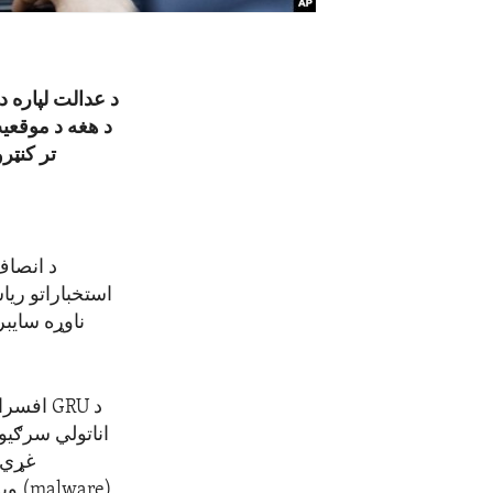
د عدالت لپاره د 
تر کنټرو
د انصاف
استخباراتو ریا
ناوړه سایبر
د
GRU
افسران
اناتولي سرګیوی
غړي 
(
malware
) وی