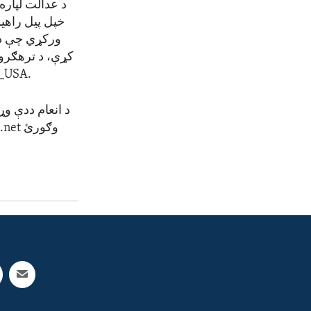
ورکړي چې دا
کړې، د ترهګرو 
J_USA
.
د انعام ددې وړا
وګورئ
.net