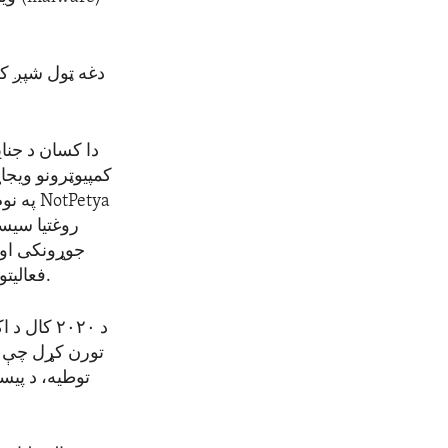
دغه ټول شپږ ک
کمپیوټرونو ویج
NotPetya
په نوم
روغتیا سیسټ
جوړونکی او 
فعالیتونو په ټولیز ډول د متحده ایالاتو دغو ادارو ته نږدې یو میلیارد ډالر زیان رسولی دی.
تورن کړل چې په
توطیه، د پیس