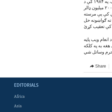
د عدالت لپاره د انعام پروګرام چې د ډیپلوماتیک امنیت خدماتو لخوا اداره کیږي، په ۱۹۸۴ کې د
خپل پیل راهیسې، په ټوله نړۍ کې له ۱۰۰ څخه زیاتو هغو کسانو ته څه دپاسه ۲۰۰ میلیون ډالر
ي کې یې مرسته
 ته ګواښونه حل
 انعام ویب پاڼه
غه به په کلکه
Share
EDITORIALS
Africa
Asia