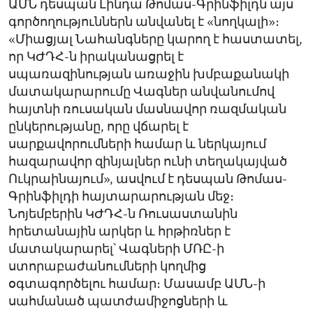
ԱՄՆ դեսպան Լինդա Թոմաս-Գրինֆիլդն այս
գործողություններն անվանել է «նողկալի»։
«Միացյալ Նահանգները կարող է հաստատել,
որ ԿԺԴՀ-ն իրականացրել է
սպառազինության առաջին խմբաքանակի
մատակարարումը Վագներ անվանումով
հայտնի ռուսական մասնավոր ռազմական
ընկերությանը, որը վճարել է
սարքավորումների համար և ներկայում
հազարավոր զինյալներ ունի տեղակայված
Ուկրաինայում», ասվում է դեսպան Թոմաս-
Գրինֆիլդի հայտարարության մեջ։
Նոյեմբերին ԿԺԴՀ-ն Ռուսաստանին
հրետանային արկեր և հրթիռներ է
մատակարարել՝ Վագների ՄՌԸ-ի
ստորաբաժանումների կողմից
օգտագործելու համար։ Մասամբ ԱՄՆ-ի
սահմանած պատժամիջոցների և