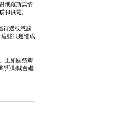
了對俄羅斯無情
暖和供電。
格待遇或懲罰
，這些只是造成
。正如國務卿
戰爭)期間會繼