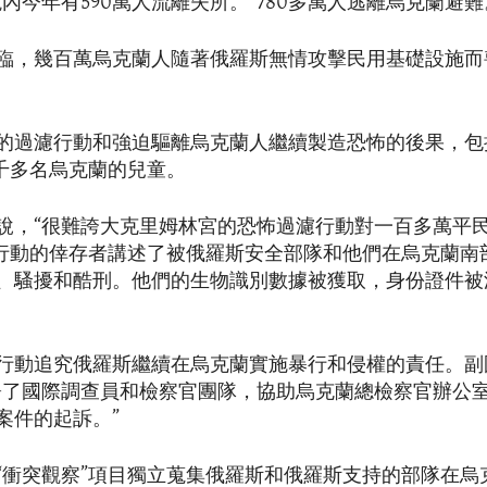
內今年有590萬人流離失所。”780多萬人逃離烏克蘭避難
臨，幾百萬烏克蘭人隨著俄羅斯無情攻擊民用基礎設施而
的過濾行動和強迫驅離烏克蘭人繼續製造恐怖的後果，包
1千多名烏克蘭的兒童。
說，“很難誇大克里姆林宮的恐怖過濾行動對一百多萬平
濾行動的倖存者講述了被俄羅斯安全部隊和他們在烏克蘭南
、騷擾和酷刑。他們的生物識別數據被獲取，身份證件被
行動追究俄羅斯繼續在烏克蘭實施暴行和侵權的責任。副
署了國際調查員和檢察官團隊，協助烏克蘭總檢察官辦公
案件的起訴。”
“衝突觀察”項目獨立蒐集俄羅斯和俄羅斯支持的部隊在烏