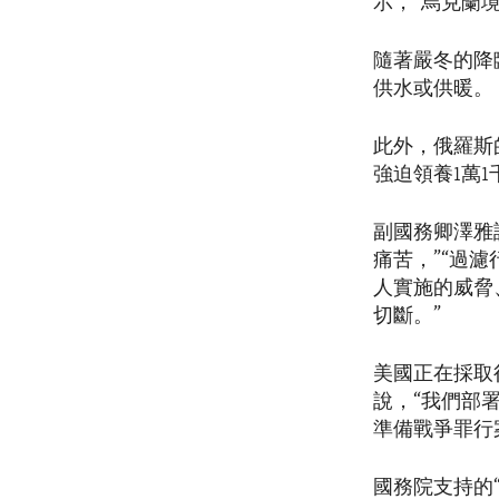
示，“烏克蘭境
隨著嚴冬的降
供水或供暖。
此外，俄羅斯
強迫領養1萬
副國務卿澤雅
痛苦，”“過
人實施的威脅
切斷。”
美國正在採取
說，“我們部
準備戰爭罪行
國務院支持的