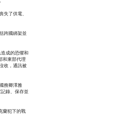
。
喪失了供電、
括跨國綁架並
民造成的恐懼和
部和東部代理
沒收，通訊被
國務卿澤雅
室記錄、保存並
克蘭犯下的戰