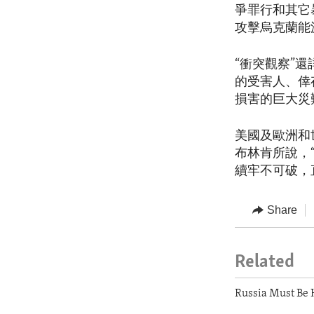
爭罪行和其它
攻擊烏克蘭能
“衝突觀察”
的受害人、倖
損害的巨大災
美國及歐洲和
布林肯所說，
續牢不可破，
Share
Related
Russia Must Be H