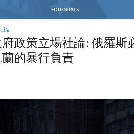
社論
府政策立場社論: 俄羅斯
克蘭的暴行負責