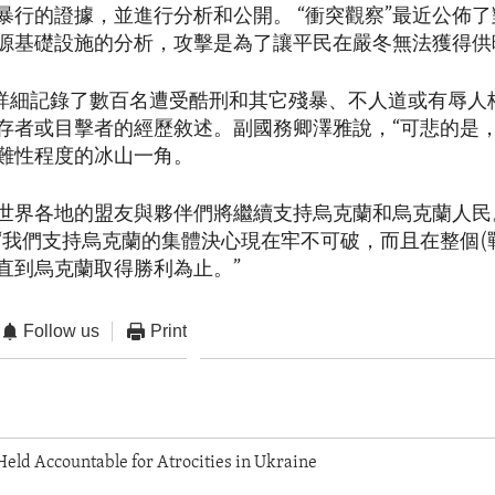
暴行的證據，並進行分析和公開。 “衝突觀察”最近公佈
源基礎設施的分析，攻擊是為了讓平民在嚴冬無法獲得供
還詳細記錄了數百名遭受酷刑和其它殘暴、不人道或有辱人
存者或目擊者的經歷敘述。副國務卿澤雅說，“可悲的是
難性程度的冰山一角。
世界各地的盟友與夥伴們將繼續支持烏克蘭和烏克蘭人民
“我們支持烏克蘭的集體決心現在牢不可破，而且在整個(
直到烏克蘭取得勝利為止。”
Follow us
Print
eld Accountable for Atrocities in Ukraine