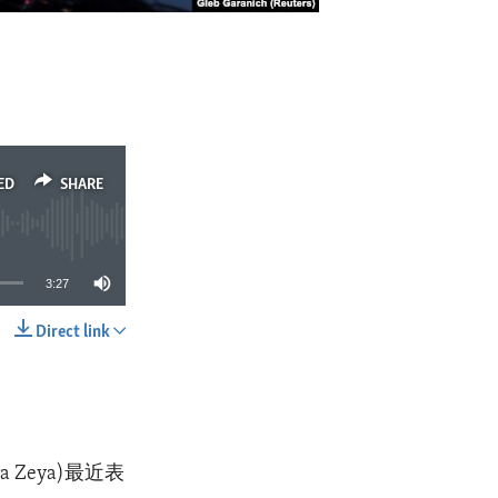
ED
SHARE
3:27
Direct link
SHARE
Zeya)最近表