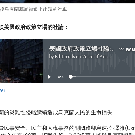
停電後烏克蘭基輔街道上出現的汽車
映美國政府政策立場的社論：
美國政府政策立場社論: 俄羅斯必須對在烏克蘭的暴行負責
EMB
by
Editorials on Voice of America
No media source currently available
0:00
yer
EMBED
蘭的災難性侵略繼續造成烏克蘭人民的生命損失。
民事安全、民主和人權事務的副國務卿烏茲拉·澤雅(Uzra 