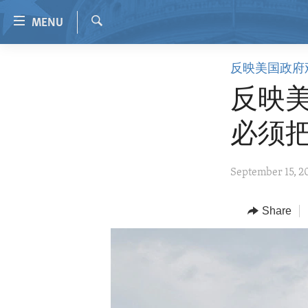
Accessibility
MENU
links
Search
Skip
HOME
反映美国政府
to
VIDEO
main
反映美
content
RADIO
Skip
必须
REGIONS
to
main
TOPICS
AFRICA
September 15, 2
Navigation
ARCHIVE
AMERICAS
HUMAN RIGHTS
Skip
to
ABOUT US
Share
ASIA
SECURITY AND DEFENSE
Search
EUROPE
AID AND DEVELOPMENT
MIDDLE EAST
DEMOCRACY AND GOVERNANCE
ECONOMY AND TRADE