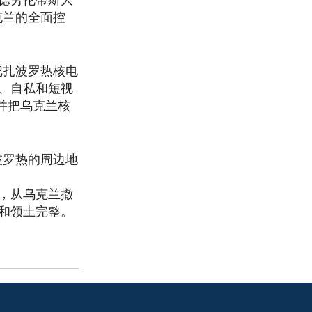
德劳伦蒂斯大
克兰的全面控
把扎波罗热核电
、自私和短视
并把乌克兰核
波罗热的周边地
，从乌克兰撤
和领土完整。