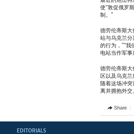
最近的炮击再
使“敦促俄罗
制。”
德劳伦蒂斯大
站与乌克兰分
的行为，”“
电站当作军事
德劳伦蒂斯大
区以及乌克兰
随着这场冲突
离并拥抱外交
Share
EDITORIALS