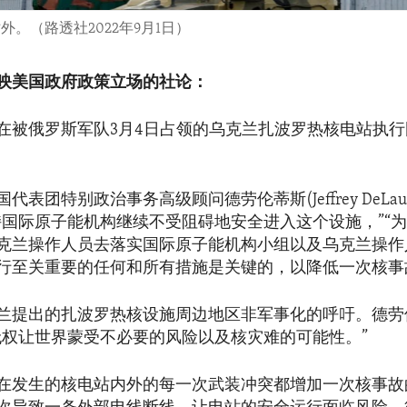
。（路透社2022年9月1日）
映美国政府政策立场的社论：
在被俄罗斯军队3月4日占领的乌克兰扎波罗热核电站执
表团特别政治事务高级顾问德劳伦蒂斯(Jeffrey DeLaure
持国际原子能机构继续不受阻碍地安全进入这个设施，”“
克兰操作人员去落实国际原子能机构小组以及乌克兰操作
行至关重要的任何和所有措施是关键的，以降低一次核事
兰提出的扎波罗热核设施周边地区非军事化的呼吁。德劳
无权让世界蒙受不必要的风险以及核灾难的可能性。”
在发生的核电站内外的每一次武装冲突都增加一次核事故