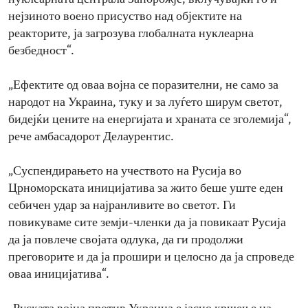
нејзиното воено присуство над објектите на
реакторите, ја загрозува глобалната нуклеарна
безбедност“.
„Ефектите од оваа војна се поразителни, не само за
народот на Украина, туку и за луѓето ширум светот,
бидејќи цените на енергијата и храната се зголемија“,
рече амбасадорот Делаурентис.
„Суспендирањето на учеството на Русија во
Црноморската иницијатива за жито беше уште еден
себичен удар за најранливите во светот. Ги
повикуваме сите земји-членки да ја повикаат Русија
да ја повлече својата одлука, да ги продолжи
преговорите и да ја прошири и целосно да ја спроведе
оваа иницијатива“.