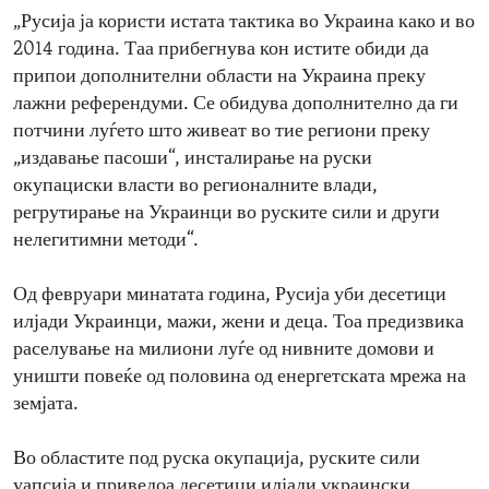
„Русија ја користи истата тактика во Украина како и во
2014 година. Таа прибегнува кон истите обиди да
припои дополнителни области на Украина преку
лажни референдуми. Се обидува дополнително да ги
потчини луѓето што живеат во тие региони преку
„издавање пасоши“, инсталирање на руски
окупациски власти во регионалните влади,
регрутирање на Украинци во руските сили и други
нелегитимни методи“.
Од февруари минатата година, Русија уби десетици
илјади Украинци, мажи, жени и деца. Тоа предизвика
раселување на милиони луѓе од нивните домови и
уништи повеќе од половина од енергетската мрежа на
земјата.
Во областите под руска окупација, руските сили
уапсија и приведоа десетици илјади украински