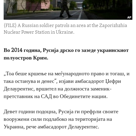
ENVIRONMENT AND HEALTH
IDEALS AND INSTITUTIONS
(FILE) A Russian soldier patrols an area at the Zaporizhzhia
Nuclear Power Station in Ukraine.
Во 2014 година, Русија дрско го зазеде украинскиот
полуостров Крим.
„Тоа беше кршење на меѓународното право и тогаш, и
така останува и денес“, изјави амбасадорот Џефри
Делаурентис, вршител на должноста заменик-
претставник на САД во Обединетите нации.
Девет години подоцна, Русија ги префрли своите
вооружени сили подлабоко на територијата на
Украина, рече амбасадорот Делаурентис.