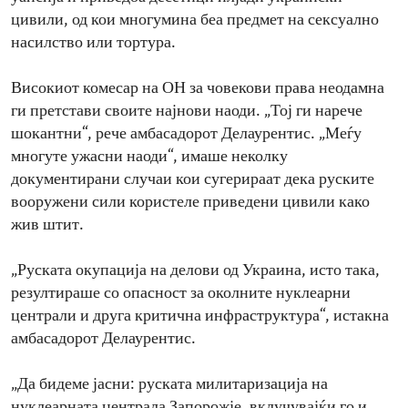
цивили, од кои многумина беа предмет на сексуално
насилство или тортура.
Високиот комесар на ОН за човекови права неодамна
ги претстави своите најнови наоди. „Тој ги нарече
шокантни“, рече амбасадорот Делаурентис. „Меѓу
многуте ужасни наоди“, имаше неколку
документирани случаи кои сугерираат дека руските
вооружени сили користеле приведени цивили како
жив штит.
„Руската окупација на делови од Украина, исто така,
резултираше со опасност за околните нуклеарни
централи и друга критична инфраструктура“, истакна
амбасадорот Делаурентис.
„Да бидеме јасни: руската милитаризација на
нуклеарната централа Запорожје, вклучувајќи го и