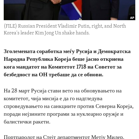
ENVIRONMENT AND HEALTH
IDEALS AND INSTITUTIONS
(FILE) Russian President Vladimir Putin, right, and North
Korea's leader Kim Jong Un shake hands.
Зголемената соработка меѓу Русија и Демократска
Народна Република Кореја беше јасно откриена
кога мандатот на Комитетот 1718 на Советот за
безбедност на ОН требаше да се обнови.
На 28 март Русија стави вето на обновувањето на
комитетот, чија мисија е да го надгледува
спроведувањето на санкциите против Северна Кореја,
поради нејзините програми за нуклеарно оружје и
балистички ракети.
Портпаролот на Стејт департментот Метју Милер,