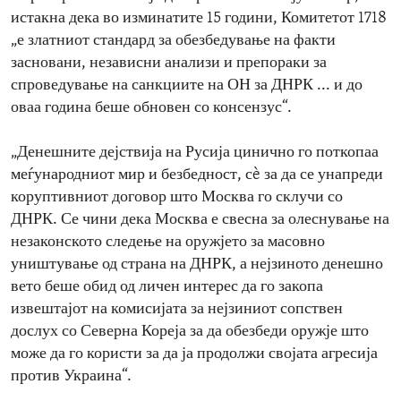
истакна дека во изминатите 15 години, Комитетот 1718
„е златниот стандард за обезбедување на факти
засновани, независни анализи и препораки за
спроведување на санкциите на ОН за ДНРК ... и до
оваа година беше обновен со консензус“.
„Денешните дејствија на Русија цинично го поткопаа
меѓународниот мир и безбедност, сè за да се унапреди
коруптивниот договор што Москва го склучи со
ДНРК. Се чини дека Москва е свесна за олеснување на
незаконското следење на оружјето за масовно
уништување од страна на ДНРК, а нејзиното денешно
вето беше обид од личен интерес да го закопа
извештајот на комисијата за нејзиниот сопствен
дослух со Северна Кореја за да обезбеди оружје што
може да го користи за да ја продолжи својата агресија
против Украина“.