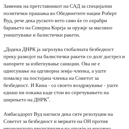
Заменик на претставникот на САД за специјални
политички прашања во Обединетите нации Роберт
Вуд, рече дека руското вето само ќе го охрабри
барањето на Северна Кореја за оружје за масовно
уништување и балистички ракети.
„Додека ДНРК ја загрозува глобалната безбедност
преку развојот на балистички ракети со долг дострел и
напорите за избегнување санкции. Ова не е
однесување на одговорна земја-членка, а уште
помалку на постојана членка на Советот за
безбедност. И Кина - со своето воздржување - уште
еднаш ни покажа каде стои во спречувањето на
ширењето на ДНРК“.
Амбасадорот Вуд нагласи дека сите резолуции на
Советот за безбедност и мерките на ОН против
незаконското инсистирање на оружје за масовно